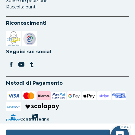
Spese di spedizione
Raccolta punti
Riconoscimenti
Si apre in una nuova scheda
Si apre in una nuova scheda
Seguici sui social
Metodi di Pagamento
poste
pay
Contrassegno
Bonifico
beta