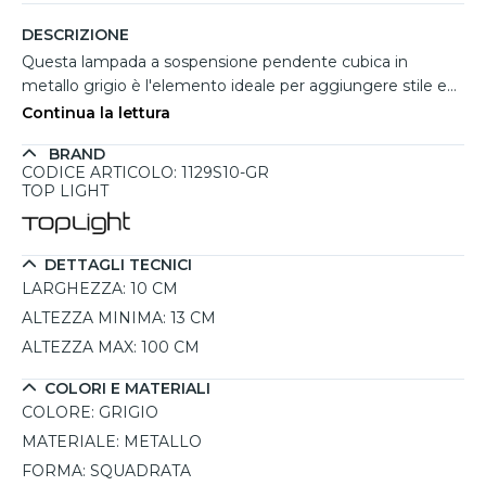
DESCRIZIONE
Questa lampada a sospensione pendente cubica in
metallo grigio è l'elemento ideale per aggiungere stile ed
eleganza a cucine moderne, banconi bar o reception. Con
Continua la lettura
il suo design squadrato e contemporaneo, la lampada si
BRAND
adatta perfettamente a spazi funzionali, come l'isola o la
CODICE ARTICOLO: 1129S10-GR
penisola della cucina. L'altezza regolabile, da 13 a 100 cm,
TOP LIGHT
offre la versatilità necessaria per soddisfare qualsiasi
esigenza d'illuminazione. Con il suo attacco GX53 e
un'illuminazione LED di massimo 12W, questa lampada
DETTAGLI TECNICI
garantisce una luce diffusa e confortevole, senza
LARGHEZZA:
10 CM
compromettere lo stile e la praticità. Un'ottima scelta per
ALTEZZA MINIMA:
13 CM
un ambiente interno raffinato e funzionale.
ALTEZZA MAX:
100 CM
COLORI E MATERIALI
COLORE:
GRIGIO
MATERIALE:
METALLO
FORMA:
SQUADRATA