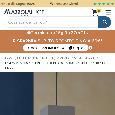
★ ★ ★ ★ ★
L'Italia Sopra I 150€
Reso 30 Giorni
0
Cerca
Termina tra
15g 0h 27m 21s
RISPARMIA SUBITO SCONTO FINO A 60€*
Codice:
PROMOESTATE
Copia
HOME
ILLUMINAZIONE INTERNI
LAMPADE A SOSPENSIONE
LAMPADA A SOSPENSIONE GRIGIO PER ISOLA CUCINA MODERNA TOP LIGHT
PLATE