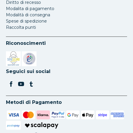
Diritto di recesso
Modalita di pagamento
Modalità di consegna
Spese di spedizione
Raccolta punti
Riconoscimenti
Si apre in una nuova scheda
Si apre in una nuova scheda
Seguici sui social
Metodi di Pagamento
poste
pay