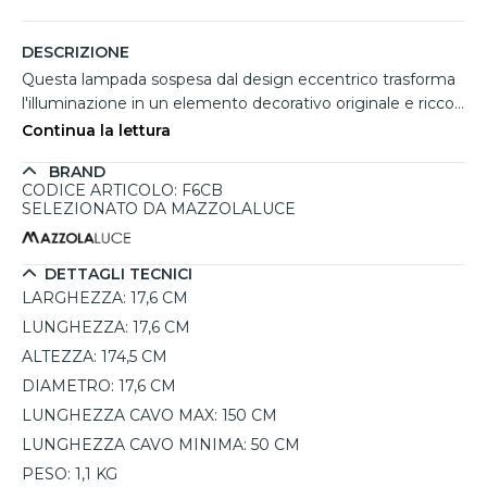
DESCRIZIONE
Questa lampada sospesa dal design eccentrico trasforma
l'illuminazione in un elemento decorativo originale e ricco
di personalità. La figura dello scimpanzé dorato sospesa al
Continua la lettura
cavo crea un effetto scenografico dal gusto retrò e
BRAND
contemporaneo allo stesso tempo, perfetto per soggiorni
CODICE ARTICOLO: F6CB
creativi, locali, camere moderne o ambienti dal carattere
SELEZIONATO DA MAZZOLALUCE
ironico. La struttura regolabile in altezza fino a 174,5 cm
permette di adattarla facilmente a diverse configurazioni
d'arredo. Compatibile con lampadina E27 fino a 60W e
DETTAGLI TECNICI
predisposta per collegamento a dimmer esterno, offre
LARGHEZZA:
17,6 CM
una luce d'atmosfera calda e coinvolgente.
LUNGHEZZA:
17,6 CM
ALTEZZA:
174,5 CM
DIAMETRO:
17,6 CM
LUNGHEZZA CAVO MAX:
150 CM
LUNGHEZZA CAVO MINIMA:
50 CM
PESO:
1,1 KG