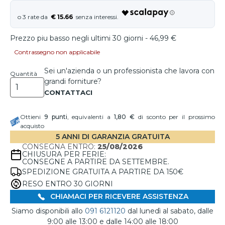
€ 15.66
Prezzo piu basso negli ultimi 30 giorni - 46,99 €
Contrassegno non applicabile
Sei un'azienda o un professionista che lavora con
Quantità
grandi forniture?
Ottieni
9
punti
, equivalenti a
1,80 €
di sconto per il prossimo
acquisto
5 ANNI DI GARANZIA GRATUITA
CONSEGNA ENTRO:
25/08/2026
CHIUSURA PER FERIE:
CONSEGNE A PARTIRE DA SETTEMBRE.
SPEDIZIONE GRATUITA A PARTIRE DA 150€
RESO ENTRO 30 GIORNI
CHIAMACI PER RICEVERE ASSISTENZA
Siamo disponibili allo
091 6121120
dal lunedì al sabato, dalle
9:00 alle 13:00 e dalle 14:00 alle 18:00