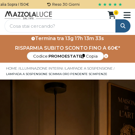
★ ★ ★ ★ ★
a Sopra I 150€
Reso 30 Giorni
0
Cerca
Termina tra
13g 17h 13m 33s
RISPARMIA SUBITO SCONTO FINO A 60€*
Codice:
PROMOESTATE
Copia
HOME
ILLUMINAZIONE INTERNI
LAMPADE A SOSPENSIONE
LAMPADA A SOSPENSIONE SCIMMIA ORO PENDENTE SCIMPENZE