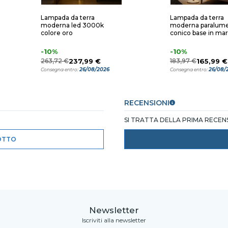
Lampada da terra
Lampada da terra
moderna led 3000k
moderna paralum
colore oro
conico base in m
-10%
-10%
263,72 €
237,99 €
183,97 €
165,99 €
26/08/2026
26/08/
Consegna entro:
Consegna entro:
RECENSIONI
SI TRATTA DELLA PRIMA RECE
OTTO
Newsletter
Iscriviti alla newsletter