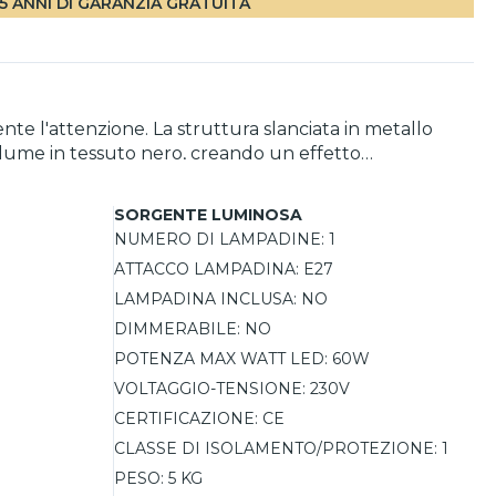
5 ANNI DI GARANZIA GRATUITA
te l'attenzione. La struttura slanciata in metallo
ralume in tessuto nero, creando un effetto
 contemporaneo, diffonde una luce morbida e accogliente
tore on/off integrato sul cavo.
SORGENTE LUMINOSA
NUMERO DI LAMPADINE:
1
ATTACCO LAMPADINA:
E27
LAMPADINA INCLUSA:
NO
DIMMERABILE:
NO
POTENZA MAX WATT LED:
60W
VOLTAGGIO-TENSIONE:
230V
CERTIFICAZIONE:
CE
CLASSE DI ISOLAMENTO/PROTEZIONE:
1
PESO:
5 KG