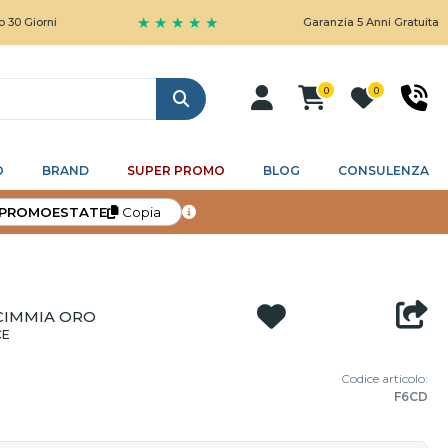
★ ★ ★ ★ ★
i
Garanzia 5 Anni Gratuita
0
0
Cerca
O
BRAND
SUPER PROMO
BLOG
CONSULENZA
PROMOESTATE
Copia
CIMMIA ORO
CE
Codice articolo:
F6CD