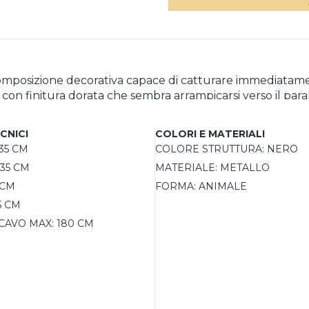
composizione decorativa capace di catturare immediatamen
 con finitura dorata che sembra arrampicarsi verso il pa
orni moderni, ambienti eclettici o spazi dal gusto retrò
a E27 fino a 60W e pratica da utilizzare tramite interrut
CNICI
COLORI E MATERIALI
35 CM
COLORE STRUTTURA:
NERO
35 CM
MATERIALE:
METALLO
 CM
FORMA:
ANIMALE
5 CM
CAVO MAX:
180 CM