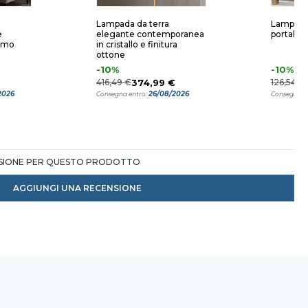
Lampada da terra
Lampada 
e
elegante contemporanea
portalam
armo
in cristallo e finitura
ottone
-10%
-10%
416,49 €
374,99 €
126,54 €
2026
26/08/2026
Consegna entro:
Consegna e
NSIONE PER QUESTO PRODOTTO
AGGIUNGI UNA RECENSIONE