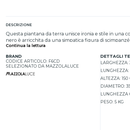
DESCRIZIONE
Questa piantana da terra unisce ironia e stile in una 
nero è arricchita da una simpatica figura di scimpanzé
Continua la lettura
scenografico originale e sofisticato. Ideale per soggi
grazie al diffusore in cotone. Compatibile con lampadin
BRAND
DETTAGLI TE
CODICE ARTICOLO: F6CD
LARGHEZZA:
SELEZIONATO DA MAZZOLALUCE
LUNGHEZZA:
ALTEZZA:
150
DIAMETRO:
3
LUNGHEZZA 
PESO:
5 KG