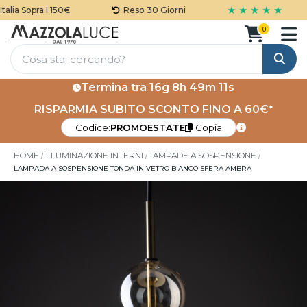
★ ★ ★ ★ ★
lia Sopra I 150€
Reso 30 Giorni
0
Cerca
Termina tra
16g 8h 49m 10s
RISPARMIA SUBITO SCONTO FINO A 60€*
Codice:
PROMOESTATE
Copia
HOME
ILLUMINAZIONE INTERNI
LAMPADE A SOSPENSIONE
LAMPADA A SOSPENSIONE TONDA IN VETRO BIANCO SFERA AMBRA