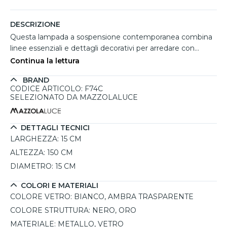
DESCRIZIONE
Questa lampada a sospensione contemporanea combina
linee essenziali e dettagli decorativi per arredare con
eleganza cucina, soggiorno o camera da letto. Il diffusore
Continua la lettura
in vetro bianco rigato diffonde una luce morbida e
BRAND
accogliente, mentre la sfera in vetro ambra trasparente
CODICE ARTICOLO: F74C
aggiunge un raffinato effetto luminoso. La struttura nera
SELEZIONATO DA MAZZOLALUCE
con particolari oro valorizza ambienti moderni e glamour,
risultando perfetta anche installata in serie sopra penisole
o comodini. Il cavo regolabile permette di adattare
DETTAGLI TECNICI
facilmente l'altezza del punto luce in base allo spazio
LARGHEZZA:
15 CM
disponibile. Compatibile con 1 lampadina E14 fino a 10W
ALTEZZA:
150 CM
LED.
DIAMETRO:
15 CM
COLORI E MATERIALI
COLORE VETRO:
BIANCO, AMBRA TRASPARENTE
COLORE STRUTTURA:
NERO, ORO
MATERIALE:
METALLO, VETRO