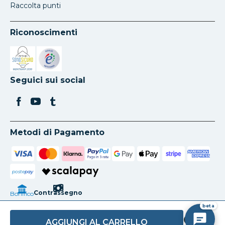
Raccolta punti
Riconoscimenti
Si apre in una nuova scheda
Si apre in una nuova scheda
Seguici sui social
Metodi di Pagamento
poste
pay
Contrassegno
Bonifico
beta
AGGIUNGI AL CARRELLO