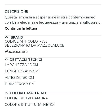
DESCRIZIONE
Questa lampada a sospensione in stile contemporaneo
combina eleganza e leggerezza visiva grazie al diffusore in
vetro ambra rigato e ai dettagli metallici dorati. Il design
Continua la lettura
compatto la rende perfetta sopra comodini, penisole
BRAND
cucina o piccoli tavoli, creando un punto luce decorativo
CODICE ARTICOLO: F735
dal carattere raffinato. La struttura nera con cavo
SELEZIONATO DA MAZZOLALUCE
regolabile permette di adattare facilmente l'altezza in
base all'ambiente, valorizzando spazi moderni, glamour o
minimal. Compatibile con 1 lampadina E14 con potenza
DETTAGLI TECNICI
elettrica massima LED 10W.
LARGHEZZA:
15 CM
LUNGHEZZA:
15 CM
ALTEZZA:
150 CM
DIAMETRO:
8 CM
COLORI E MATERIALI
COLORE VETRO:
AMBRA
COLORE STRUTTURA:
NERO