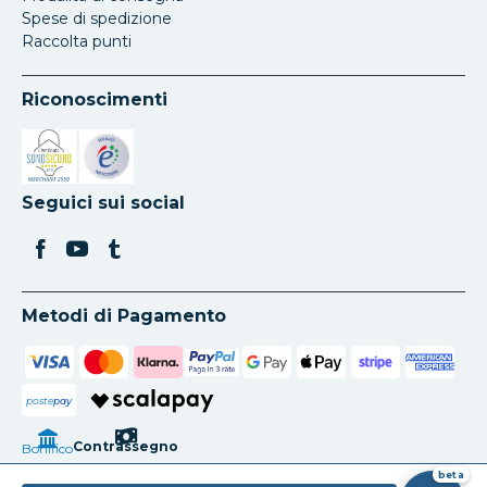
Spese di spedizione
Raccolta punti
Riconoscimenti
Si apre in una nuova scheda
Si apre in una nuova scheda
Seguici sui social
Metodi di Pagamento
poste
pay
Contrassegno
Bonifico
beta