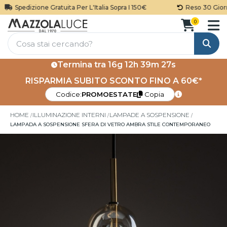
Spedizione Gratuita Per L'Italia Sopra I 150€
Reso 30 Giorni
0
Cerca
Termina tra
16g 12h 39m 27s
RISPARMIA SUBITO SCONTO FINO A 60€*
Codice:
PROMOESTATE
Copia
HOME
ILLUMINAZIONE INTERNI
LAMPADE A SOSPENSIONE
LAMPADA A SOSPENSIONE SFERA DI VETRO AMBRA STILE CONTEMPORANEO