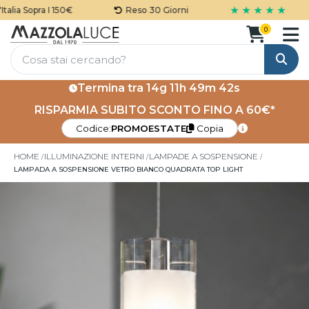
★ ★ ★ ★ ★
lia Sopra I 150€
Reso 30 Giorni
0
Cerca
Termina tra
14g 11h 49m 42s
RISPARMIA SUBITO SCONTO FINO A 60€*
Codice:
PROMOESTATE
Copia
HOME
ILLUMINAZIONE INTERNI
LAMPADE A SOSPENSIONE
LAMPADA A SOSPENSIONE VETRO BIANCO QUADRATA TOP LIGHT