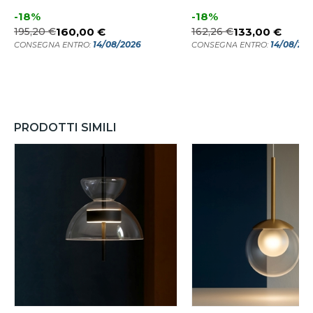
-18%
-18%
195,20 €
160,00 €
162,26 €
133,00 €
14/08/2026
14/08/20
CONSEGNA ENTRO:
CONSEGNA ENTRO:
PRODOTTI SIMILI