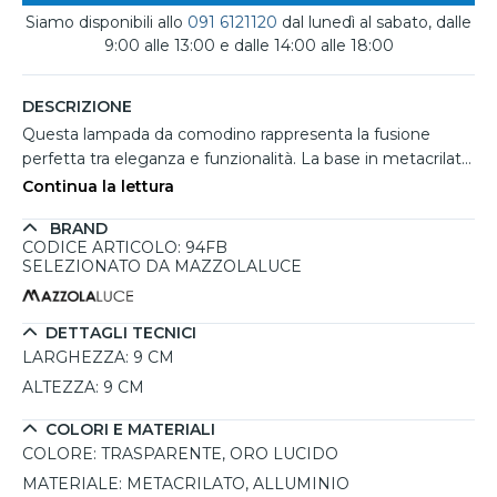
Siamo disponibili allo
091 6121120
dal lunedì al sabato, dalle
9:00 alle 13:00 e dalle 14:00 alle 18:00
DESCRIZIONE
Questa lampada da comodino rappresenta la fusione
perfetta tra eleganza e funzionalità. La base in metacrilato
trasparente diffonde una luce calda, creando un’atmosfera
Continua la lettura
accogliente e rilassante. La sua sorgente luminosa LED
BRAND
integrata da 1,5W emette una luce bianco caldo a 3200K,
CODICE ARTICOLO: 94FB
ideale per ambienti come camere da letto o angoli lettura,
SELEZIONATO DA MAZZOLALUCE
dove la luce soffusa è essenziale per creare una
sensazione di intimità. Il design compatto si adatta a
qualsiasi arredamento, mentre i dettagli in alluminio oro
DETTAGLI TECNICI
lucido aggiungono un tocco di raffinatezza. Grazie alla sua
LARGHEZZA:
9 CM
estetica semplice e contemporanea, la lampada è perfetta
ALTEZZA:
9 CM
anche per essere utilizzata come elemento decorativo in
spazi ridotti o come punto di luce in ingressi e salotti. Una
COLORI E MATERIALI
lampada da comodino ricaricabile di ultima generazione,
COLORE:
TRASPARENTE, ORO LUCIDO
capace di unire estetica e eleganza, offrendo libertà di
MATERIALE:
METACRILATO, ALLUMINIO