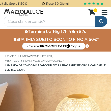
★ ★ ★ ★ ★
lia Sopra I 150€
Reso 30 Giorni
0
Cerca
Termina tra
16g 17h 48m 57s
RISPARMIA SUBITO SCONTO FINO A 60€*
Codice:
PROMOESTATE
Copia
HOME
ILLUMINAZIONE INTERNI
ABAT JOUR E LAMPADE DA COMODINO
LAMPADA DA COMODINO ABAT-JOUR SFERA TRASPARENTE ORO RICARICABILE
LED 1.5W 3200K