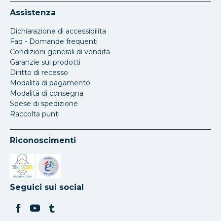
Assistenza
Dichiarazione di accessibilita
Faq - Domande frequenti
Condizioni generali di vendita
Garanzie sui prodotti
Diritto di recesso
Modalita di pagamento
Modalità di consegna
Spese di spedizione
Raccolta punti
Riconoscimenti
Si apre in una nuova scheda
Si apre in una nuova scheda
Seguici sui social