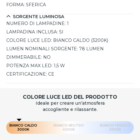
utilizzo e una luce pensata per il massimo comfort visivo.
FORMA:
SFERICA
SORGENTE LUMINOSA
NUMERO DI LAMPADINE:
1
LAMPADINA INCLUSA:
SI
COLORE LUCE LED:
BIANCO CALDO (3200K)
LUMEN NOMINALI SORGENTE:
78 LUMEN
DIMMERABILE:
NO
POTENZA MAX LED:
1,5 W
CERTIFICAZIONE:
CE
COLORE LUCE LED DEL PRODOTTO
Ideale per creare un’atmosfera
accogliente e rilassante.
BIANCO CALDO
BIANCO NEUTRO
BIANCO FREDDO
3000K
4000K
5500K