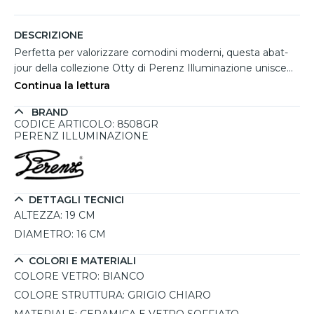
DESCRIZIONE
Perfetta per valorizzare comodini moderni, questa abat-
jour della collezione Otty di Perenz Illuminazione unisce
estetica ricercata e funzionalità. La struttura in ceramica
Continua la lettura
plissettata, proposta in una raffinata finitura grigio chiaro,
BRAND
dona un tocco contemporaneo e sofisticato all’ambiente.
CODICE ARTICOLO: 8508GR
Il diffusore in vetro soffiato bianco acidato, anch’esso
PERENZ ILLUMINAZIONE
plissettato, ammorbidisce la luce, creando un'atmosfera
rilassante ideale per la zona notte. Dotata di interruttore
on/off sul cavo, è una soluzione pratica e decorativa per
arredare con gusto la camera da letto.
DETTAGLI TECNICI
ALTEZZA:
19 CM
DIAMETRO:
16 CM
COLORI E MATERIALI
COLORE VETRO:
BIANCO
COLORE STRUTTURA:
GRIGIO CHIARO