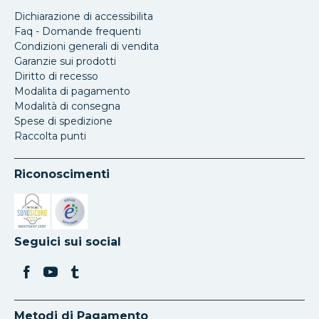
Dichiarazione di accessibilita
Faq - Domande frequenti
Condizioni generali di vendita
Garanzie sui prodotti
Diritto di recesso
Modalita di pagamento
Modalità di consegna
Spese di spedizione
Raccolta punti
Riconoscimenti
Si apre in una nuova scheda
Si apre in una nuova scheda
Seguici sui social
Metodi di Pagamento