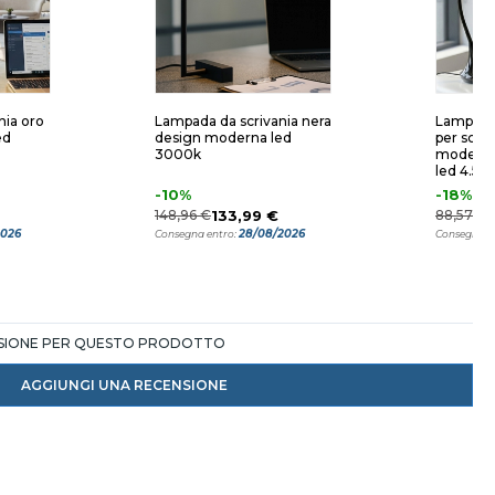
nia oro
Lampada da scrivania nera
Lampada 
ed
design moderna led
per scriv
3000k
moderna
led 4.5
-10%
-18%
148,96 €
133,99 €
88,57 €
2026
28/08/2026
Consegna entro:
Consegna e
NSIONE PER QUESTO PRODOTTO
AGGIUNGI UNA RECENSIONE