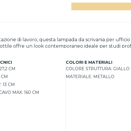
zione di lavoro, questa lampada da scrivania per ufficio s
lo sottile offre un look contemporaneo ideale per studi pro
igere la luce con precisione, migliorando il comfort visivo
immerabile per regolare facilmente l'intensità luminos
CNICI
COLORI E MATERIALI
27,2 CM
COLORE STRUTTURA:
GIALLO
3 CM
MATERIALE:
METALLO
:
13 CM
CAVO MAX:
160 CM
G