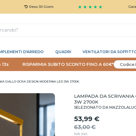
★ ★ ★ ★ ★
Reso 30 Giorni
Garanzia 5 An
MPLEMENTI D'ARREDO
QUADRI
VENTILATORI DA SOFFITT
 12s
RISPARMIA SUBITO SCONTO FINO A 60€*
Codice:
IA GIALLO OCRA DESIGN MODERNA LED 3W 2700K
LAMPADA DA SCRIVANIA
3W 2700K
SELEZIONATO DA MAZZOLALU
53,99 €
63,00 €
IVA incl.