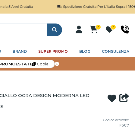
ni Gratuita
Spedizione Gratuita Per L'Italia Sopra I 150€
0
0
Cerca
O
BRAND
SUPER PROMO
BLOG
CONSULENZA
PROMOESTATE
Copia
 GIALLO OCRA DESIGN MODERNA LED
CE
Codice articolo:
F6C7