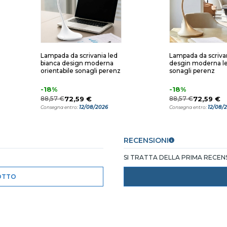
Lampada da scrivania led
Lampada da scriva
bianca design moderna
desgin moderna l
orientabile sonagli perenz
sonagli perenz
-18%
-18%
88,57 €
72,59 €
88,57 €
72,59 €
12/08/2026
12/08/
Consegna entro:
Consegna entro:
RECENSIONI
SI TRATTA DELLA PRIMA RECE
OTTO