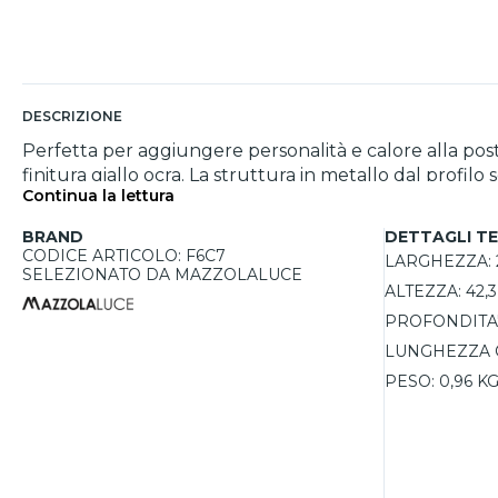
DESCRIZIONE
Perfetta per aggiungere personalità e calore alla posta
finitura giallo ocra. La struttura in metallo dal profi
Continua la lettura
braccio orientabile e inclinabile a 360° consente di dir
da 3W con luce bianca calda 2700K e comando touch d
BRAND
DETTAGLI TE
CODICE ARTICOLO: F6C7
LARGHEZZA:
SELEZIONATO DA MAZZOLALUCE
ALTEZZA:
42,
PROFONDITA'
LUNGHEZZA 
PESO:
0,96 K