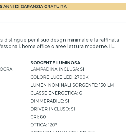
5 ANNI DI GARANZIA GRATUITA
i distingue per il suo design minimale e la raffinata
fessionali, home office o aree lettura moderne. Il
 durante le attività quotidiane. Dotata di LED integrato
a.
SORGENTE LUMINOSA
 OCRA
LAMPADINA INCLUSA:
SI
COLORE LUCE LED:
2700K
LUMEN NOMINALI SORGENTE:
130 LM
CLASSE ENERGETICA:
G
DIMMERABILE:
SI
DRIVER INCLUSO:
SI
CRI:
80
OTTICA:
120°