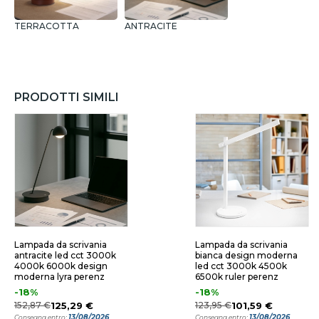
TERRACOTTA
ANTRACITE
PRODOTTI SIMILI
Lampada da scrivania
Lampada da scrivania
antracite led cct 3000k
bianca design moderna
4000k 6000k design
led cct 3000k 4500k
moderna lyra perenz
6500k ruler perenz
-18%
-18%
152,87 €
125,29 €
123,95 €
101,59 €
13/08/2026
13/08/2026
Consegna entro:
Consegna entro: