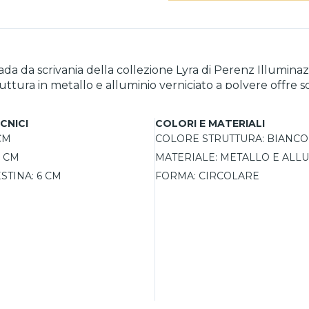
 da scrivania della collezione Lyra di Perenz Illuminazi
ruttura in metallo e alluminio verniciato a polvere offre so
e la luce in modo preciso. Il comando touch sulla base in
iverse esigenze visive.
CNICI
COLORI E MATERIALI
CM
COLORE STRUTTURA:
BIANCO
5 CM
MATERIALE:
METALLO E ALL
STINA:
6 CM
FORMA:
CIRCOLARE