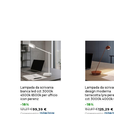
Lampada da scrivania
Lampada da scriva
bianca led cct 3000k
design moderna
4500k 6500k per ufficio
terracotta lyra per
icon perenz
cct 3000k 4000k
-18%
-18%
121,27 €
99,39 €
152,87 €
125,29 €
13/08/2026
13/08/
Consegna entro:
Consegna entro: