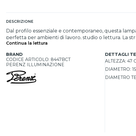
DESCRIZIONE
Dal profilo essenziale e contemporaneo, questa lampada
perfetta per ambienti di lavoro, studio o lettura. La st
Continua la lettura
orientabile con diffusore in vetro consente di diriger
temperatura colore, per adattare l’illuminazione alle d
BRAND
DETTAGLI TE
CODICE ARTICOLO: 8447BCT
ALTEZZA:
47 
PERENZ ILLUMINAZIONE
DIAMETRO:
1
DIAMETRO TE