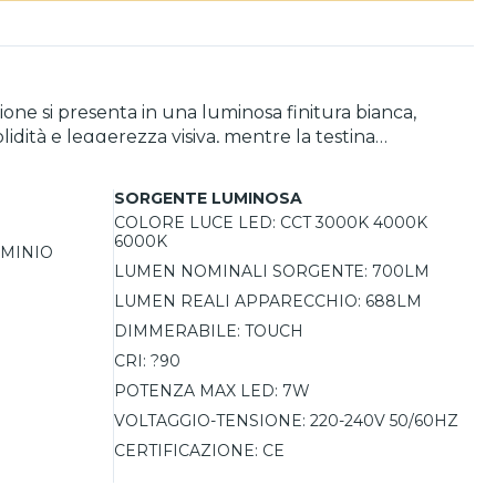
one si presenta in una luminosa finitura bianca,
lidità e leggerezza visiva, mentre la testina
tegra la funzione dimmer e la selezione della
SORGENTE LUMINOSA
COLORE LUCE LED:
CCT 3000K 4000K
6000K
UMINIO
LUMEN NOMINALI SORGENTE:
700LM
LUMEN REALI APPARECCHIO:
688LM
DIMMERABILE:
TOUCH
CRI:
?90
POTENZA MAX LED:
7W
VOLTAGGIO-TENSIONE:
220-240V 50/60HZ
CERTIFICAZIONE:
CE