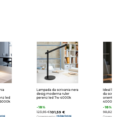
nia
Lampada da scrivania nera
Ideal lux
desig moderna ruler
da scriva
enz led
perenz led 7w 4000k
orientabi
 6000k
4000k
-18%
-18%
123,95 €
101,59 €
98,82 €
2026
13/08/2026
Consegna entro:
Consegna e