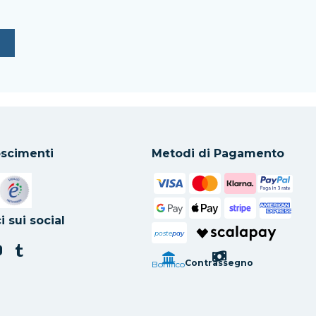
scimenti
Metodi di Pagamento
in una nuova scheda
Si apre in una nuova scheda
i sui social
poste
pay
Contrassegno
Bonifico