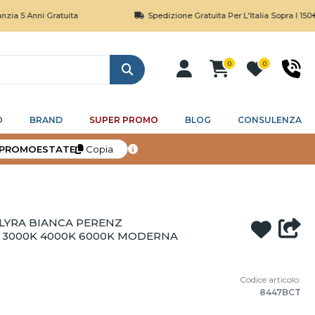
ni Gratuita
Spedizione Gratuita Per L'Italia Sopra I 150€
0
0
Cerca
O
BRAND
SUPER PROMO
BLOG
CONSULENZA
PROMOESTATE
Copia
LYRA BIANCA PERENZ
T 3000K 4000K 6000K MODERNA
Codice articolo:
8447BCT