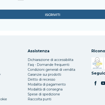
Assistenza
Ricono
Dichiarazione di accessibilita
Faq - Domande frequenti
Condizioni generali di vendita
Si apre 
Seguic
y
Garanzie sui prodotti
Diritto di recesso
Modalita di pagamento
Modalità di consegna
Spese di spedizione
ookie
Raccolta punti