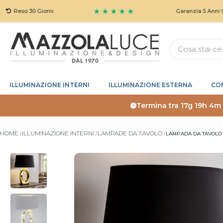
★ ★ ★ ★ ★
o 30 Giorni
Garanzia 5 Anni Gratuita
ILLUMINAZIONE INTERNI
ILLUMINAZIONE ESTERNA
CO
Termina tra
17g 19h 4m
HOME
ILLUMINAZIONE INTERNI
LAMPADE DA TAVOLO
LAMPADA DA TAVOLO