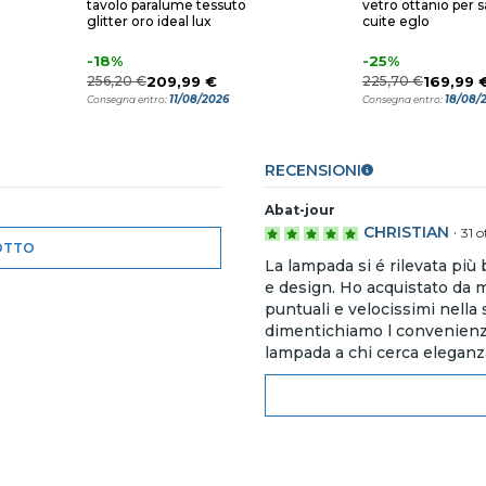
tavolo paralume tessuto
vetro ottanio per s
glitter oro ideal lux
cuite eglo
-18%
-25%
256,20 €
209,99 €
225,70 €
169,99 
11/08/2026
18/08/
Consegna entro:
Consegna entro:
RECENSIONI
Abat-jour
CHRISTIAN
·
31 
OTTO
La lampada si é rilevata più
e design. Ho acquistato da m
puntuali e velocissimi nella 
dimentichiamo l convenienz
lampada a chi cerca eleganza