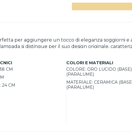
fetta per aggiungere un tocco di eleganza soggiorni e a
lampada si distingue per il suo design originale, caratte
 di utilizzare qualsiasi lampadina LED a risparmio energ
CNICI
COLORI E MATERIALI
38 CM
COLORE:
ORO LUCIDO (BASE)
ioso. Facile da abbinare a diversi stili d’arredamento, si
(PARALUME)
CM
nare con stile e praticità.
MATERIALE:
CERAMICA (BASE)
:
24 CM
(PARALUME)