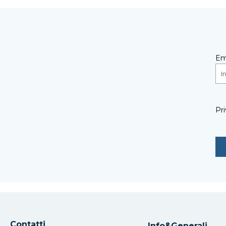
Em
Pri
Contatti
Info&Generali