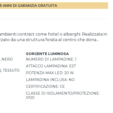
5 ANNI DI GARANZIA GRATUITA
mbienti contract come hotel o alberghi. Realizzata in
rizzato da una struttura forata al centro che dona
etico, permettendo di scegliere la potenza e la
SORGENTE LUMINOSA
, NERO
NUMERO DI LAMPADINE:
1
 inserisce perfettamente sia in contesti moderni che
ATTACCO LAMPADINA:
E27
, TESSUTO
POTENZA MAX LED:
20 W
LAMPADINA INCLUSA:
NO
CERTIFICAZIONE:
CE
CLASSE DI ISOLAMENTO/PROTEZIONE:
IP20