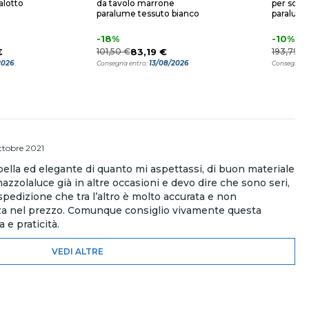
alotto
da tavolo marrone
per sogg
paralume tessuto bianco
paralum
-18%
-10%
€
101,50 €
83,19 €
193,79 €
2026
13/08/2026
Consegna entro:
Consegna e
ottobre 2021
 bella ed elegante di quanto mi aspettassi, di buon materiale
azzolaluce già in altre occasioni e devo dire che sono seri,
spedizione che tra l’altro è molto accurata e non
a nel prezzo. Comunque consiglio vivamente questa
 e praticità.
VEDI ALTRE