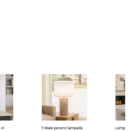
 in
Tribale perenz lampada
Lampada 