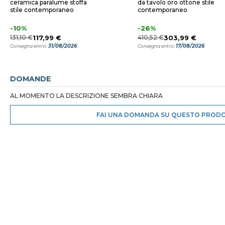
ceramica paralume stoffa
da tavolo oro ottone stile
stile contemporaneo
contemporaneo
-10%
-26%
131,10 €
117,99 €
410,52 €
303,99 €
31/08/2026
17/08/2026
Consegna entro:
Consegna entro:
DOMANDE
AL MOMENTO LA DESCRIZIONE SEMBRA CHIARA
FAI UNA DOMANDA SU QUESTO PROD