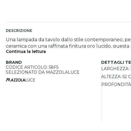
DESCRIZIONE
Una lampada da tavolo dallo stile contemporaneo, per
ceramica con una raffinata finitura oro lucido, questa 
Continua la lettura
leggerezza e modernità alla composizione. Il paralume in tessuto nero crea un piacevole contrasto con la base dorata, garantendo un'illuminazione diffusa e
accogliente. Il portalampada con attacco E27 consente
BRAND
DETTAGLI TE
tonalità di luce più adatta alle proprie esigenze. Questa lampada da comò non è solo un complemento d’arredo decorativo, ma anche una soluzione
CODICE ARTICOLO: 58F5
LARGHEZZA:
illuminotecnica funzionale, offerta a un prezzo vantagg
SELEZIONATO DA MAZZOLALUCE
ALTEZZA:
52 
classici. Un prodotto di qualità, progettato per illumi
PROFONDITÀ