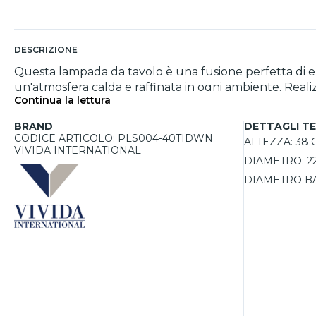
DESCRIZIONE
Questa lampada da tavolo è una fusione perfetta di e
un'atmosfera calda e raffinata in ogni ambiente. Realizz
Continua la lettura
classe, perfetto per qualsiasi stile d'arredo. Il led in
3000K e 4000K, adattandosi alle diverse esigenze e oc
BRAND
DETTAGLI TE
ridotto, e un CRI>90 che garantisce colori fedeli e viv
CODICE ARTICOLO: PLS004-40TIDWN
ALTEZZA:
38 
VIVIDA INTERNATIONAL
DIAMETRO:
2
DIAMETRO BA