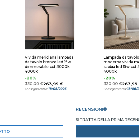
Vivida meridiana lampada
Lampada da tavol
da tavolo bronzo led 15w
moderna vivida me
dimmerabile cct 3000k
sabbia led 15w cct
4000k
4000k
-20%
-20%
330,00 €
263,99 €
330,00 €
263,99
18/08/2026
18/08/
Consegna entro:
Consegna entro:
RECENSIONI
SI TRATTA DELLA PRIMA RECE
OTTO