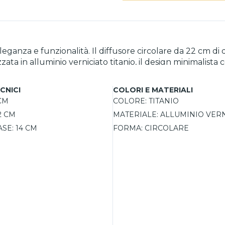
leganza e funzionalità. Il diffusore circolare da 22 cm 
ata in alluminio verniciato titanio, il design minimalista 
tegrato da 15W è dimmerabile, permettendo di regolare facil
casioni. Grazie alla sua efficienza energetica, la lampa
CNICI
COLORI E MATERIALI
idi. Con una garanzia di 5 anni inclusa, rappresenta un acq
CM
COLORE:
TITANIO
2 CM
MATERIALE:
ALLUMINIO VERN
SE:
14 CM
FORMA:
CIRCOLARE