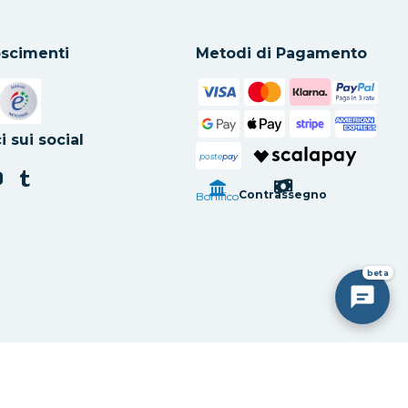
scimenti
Metodi di Pagamento
in una nuova scheda
Si apre in una nuova scheda
i sui social
poste
pay
Contrassegno
Bonifico
beta