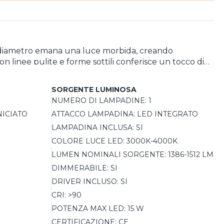
di diametro emana una luce morbida, creando
con linee pulite e forme sottili conferisce un tocco di
mente l'intensità della luce e scegliere tra tonalità di
da offre una luminosità brillante con un consumo
SORGENTE LUMINOSA
uisto sicuro e durevole.
NUMERO DI LAMPADINE:
1
ICIATO
ATTACCO LAMPADINA:
LED INTEGRATO
LAMPADINA INCLUSA:
SI
COLORE LUCE LED:
3000K-4000K
LUMEN NOMINALI SORGENTE:
1386-1512 LM
DIMMERABILE:
SI
DRIVER INCLUSO:
SI
CRI:
>90
POTENZA MAX LED:
15 W
CERTIFICAZIONE:
CE