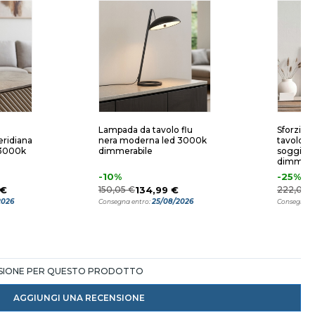
o
Lampada da tavolo flu
Sforzin 
ridiana
nera moderna led 3000k
tavolo gr
 3000k
dimmerabile
soggiorn
dimmera
-10%
-25%
 €
150,05 €
134,99 €
222,00 
2026
25/08/2026
Consegna entro:
Consegna e
NSIONE PER QUESTO PRODOTTO
AGGIUNGI UNA RECENSIONE