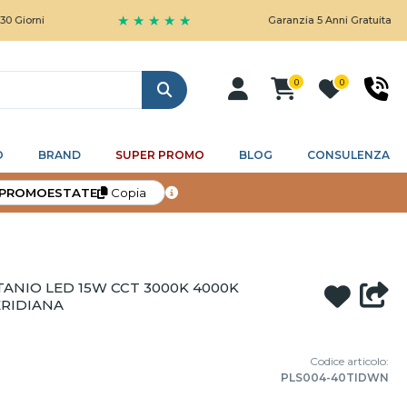
★ ★ ★ ★ ★
Garanzia 5 Anni Gratuita
0
0
Cerca
O
BRAND
SUPER PROMO
BLOG
CONSULENZA
PROMOESTATE
Copia
ANIO LED 15W CCT 3000K 4000K
ERIDIANA
Codice articolo:
PLS004-40TIDWN