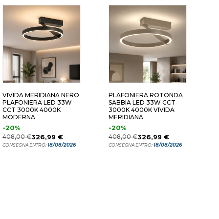
IO
VIVIDA MERIDIANA NERO
PLAFONIERA ROTONDA
L
PLAFONIERA LED 33W
SABBIA LED 33W CCT
T
CCT 3000K 4000K
3000K 4000K VIVIDA
1
MODERNA
MERIDIANA
D
-20%
-20%
3
408,00 €
326,99 €
408,00 €
326,99 €
C
18/08/2026
18/08/2026
CONSEGNA ENTRO:
CONSEGNA ENTRO: