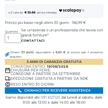
€ 55.66
Prezzo piu basso negli ultimi 30 giorni - 166,99 €
Sei un'azienda o un professionista che lavora con
Quantità
grandi forniture?
Ottieni
33
punti
, equivalenti a
6,60 €
di sconto per il prossimo
acquisto
5 ANNI DI GARANZIA GRATUITA
CONSEGNA ENTRO:
19/08/2026
CHIUSURA PER FERIE:
CONSEGNE A PARTIRE DA SETTEMBRE.
SPEDIZIONE GRATUITA A PARTIRE DA 150€
RESO ENTRO 30 GIORNI
CHIAMACI PER RICEVERE ASSISTENZA
Siamo disponibili allo
091 6121120
dal lunedì al sabato, dalle
9:00 alle 13:00 e dalle 14:00 alle 18:00