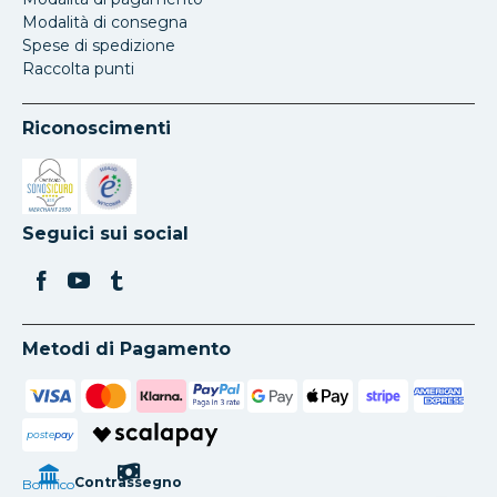
Modalità di consegna
Spese di spedizione
Raccolta punti
Riconoscimenti
Si apre in una nuova scheda
Si apre in una nuova scheda
Seguici sui social
Metodi di Pagamento
poste
pay
Contrassegno
Bonifico