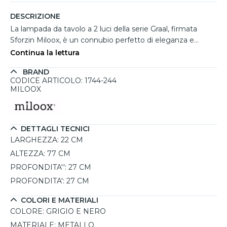
DESCRIZIONE
La lampada da tavolo a 2 luci della serie Graal, firmata
Sforzin Miloox, è un connubio perfetto di eleganza e
praticità. Con la sua struttura distintiva, che prevede due
Continua la lettura
coni, uno rivolto verso l'alto e l'altro verso il basso, questa
BRAND
lampada non solo illumina in modo bilanciato l'ambiente,
CODICE ARTICOLO: 1744-244
ma aggiunge anche un tocco di design sofisticato. I
MILOOX
diffusori in metallo verniciato grigio, impreziositi da
dettagli neri, offrono un aspetto moderno ed elegante
che si adatta facilmente a vari stili di arredamento. Grazie
DETTAGLI TECNICI
ai due portalampada E27, la lampada vi permette di
LARGHEZZA:
22 CM
scegliere le lampadine che rispecchiano i vostri gusti,
mentre il cavo con dimmer consente di regolare l'intensità
ALTEZZA:
77 CM
della luce, permettendo una personalizzazione totale
PROFONDITA'':
27 CM
dell'illuminazione.
PROFONDITA':
27 CM
COLORI E MATERIALI
COLORE:
GRIGIO E NERO
MATERIALE:
METALLO