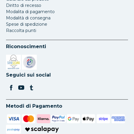
Diritto di recesso
Modalita di pagamento
Modalità di consegna
Spese di spedizione
Raccolta punti
Riconoscimenti
Si apre in una nuova scheda
Si apre in una nuova scheda
Seguici sui social
Metodi di Pagamento
poste
pay