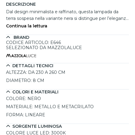
DESCRIZIONE
Dal design minimalista e raffinato, questa lampada da
terra sospesa nella variante nera si distingue per l’eleganza
discreta e la verticalità decisa. La struttura in metallo
Continua la lettura
verniciato nero si estende in modo lineare tra soffitto e
BRAND
pavimento, creando un effetto di continuità
CODICE ARTICOLO: E646
architettonica. Il diffusore in metacrilato trasparente
SELEZIONATO DA MAZZOLALUCE
distribuisce una luce omogenea e morbida, perfetta per
contesti dove è necessario valorizzare gli spazi senza
invaderli visivamente. Ideale per ambienti contract
DETTAGLI TECNICI
moderni, zone lounge e salotti contemporanei, è dotata di
ALTEZZA:
DA 230 A 260 CM
LED36w 3000K integrato dimmerabile per una gestione
DIAMETRO:
8 CM
della luce flessibile.
COLORI E MATERIALI
COLORE:
NERO
MATERIALE:
METALLO E METACRILATO
FORMA:
LINEARE
SORGENTE LUMINOSA
COLORE LUCE LED:
3000K