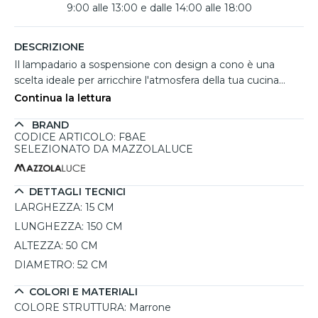
9:00 alle 13:00 e dalle 14:00 alle 18:00
DESCRIZIONE
Il lampadario a sospensione con design a cono è una
scelta ideale per arricchire l'atmosfera della tua cucina
moderna. Realizzato in metallo verniciato di colore
Continua la lettura
marrone, questo apparecchio si integra perfettamente in
BRAND
ambienti dallo stile loft e contemporaneo. La sua finitura
CODICE ARTICOLO: F8AE
elegante e la forma slanciata non solo attirano
SELEZIONATO DA MAZZOLALUCE
l'attenzione, ma offrono anche un'illuminazione funzionale
e accogliente. È possibile regolare l'altezza per adattarlo al
meglio alle diverse esigenze e spazi, rendendolo versatile
DETTAGLI TECNICI
per qualsiasi tipo di arredamento. La lampada richiede una
LARGHEZZA:
15 CM
sorgente di luce GX53, permettendo di scegliere il tipo di
LUNGHEZZA:
150 CM
illuminazione in base alle preferenze personali. Con una
ALTEZZA:
50 CM
potenza massima di 11W per LED, questo lampadario è
DIAMETRO:
52 CM
anche dimmerabile, offrendo la flessibilità di creare
l'atmosfera desiderata.
COLORI E MATERIALI
COLORE STRUTTURA:
Marrone