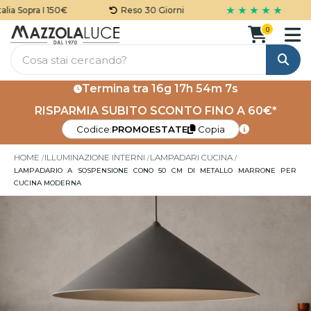
★ ★ ★ ★ ★
a Sopra I 150€
Reso 30 Giorni
0
Cerca
Termina tra
16g 17h 54m 7s
RISPARMIA SUBITO SCONTO FINO A 60€*
Codice:
PROMOESTATE
Copia
HOME
ILLUMINAZIONE INTERNI
LAMPADARI CUCINA
LAMPADARIO A SOSPENSIONE CONO 50 CM DI METALLO MARRONE PER
CUCINA MODERNA