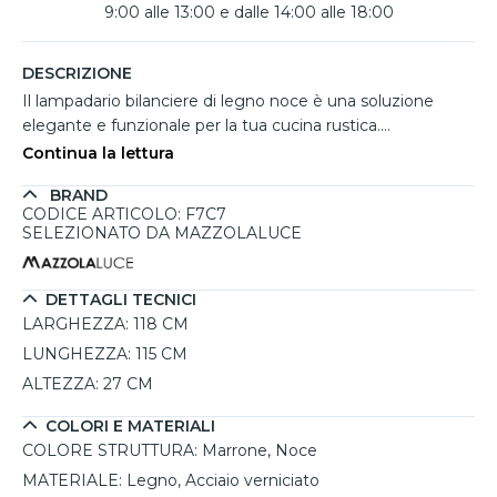
9:00 alle 13:00 e dalle 14:00 alle 18:00
DESCRIZIONE
Il lampadario bilanciere di legno noce è una soluzione
elegante e funzionale per la tua cucina rustica.
Caratterizzato da una struttura in legno pregiato e da tre
Continua la lettura
cupole in metallo marrone, questo lampadario combina
BRAND
perfettamente stile loft, moderno e scandinavo. La finitura
CODICE ARTICOLO: F7C7
marrone delle lampade si sposa armoniosamente con il
SELEZIONATO DA MAZZOLALUCE
legno, creando un'atmosfera calda e accogliente. Ideale
per illuminare tavoli o isole, offre un'illuminazione versatile
grazie alla sua compatibilità con lampadine E27 di diversa
DETTAGLI TECNICI
potenza. Può essere facilmente regolato in altezza da un
LARGHEZZA:
118 CM
elettricista qualificato, garantendo così un'installazione
LUNGHEZZA:
115 CM
personalizzata.
ALTEZZA:
27 CM
COLORI E MATERIALI
COLORE STRUTTURA:
Marrone, Noce
MATERIALE:
Legno, Acciaio verniciato