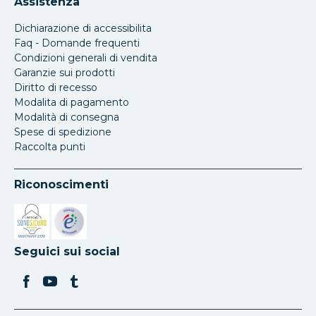
Assistenza
Dichiarazione di accessibilita
Faq - Domande frequenti
Condizioni generali di vendita
Garanzie sui prodotti
Diritto di recesso
Modalita di pagamento
Modalità di consegna
Spese di spedizione
Raccolta punti
Riconoscimenti
Si apre in una nuova scheda
Si apre in una nuova scheda
Seguici sui social