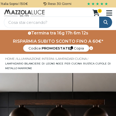
★ ★ ★ ★ ★
lia Sopra I 150€
Reso 30 Giorni
0
Cerca
Termina tra
16g 17h 6m 12s
RISPARMIA SUBITO SCONTO FINO A 60€*
Codice:
PROMOESTATE
Copia
HOME
ILLUMINAZIONE INTERNI
LAMPADARI CUCINA
LAMPADARIO BILANCIERE DI LEGNO NOCE PER CUCINA RUSTICA CUPOLE DI
METALLO MARRONE