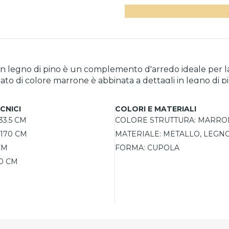
 in legno di pino è un complemento d'arredo ideale per l
iato di colore marrone è abbinata a dettagli in legno di 
cilmente a diversi ambienti, dalla cucina al soggiorno. La 
oltre, è possibile variare il tipo di illuminazione grazie a
CNICI
COLORI E MATERIALI
33.5 CM
COLORE STRUTTURA:
MARRON
170 CM
MATERIALE:
METALLO, LEGN
CM
FORMA:
CUPOLA
0 CM