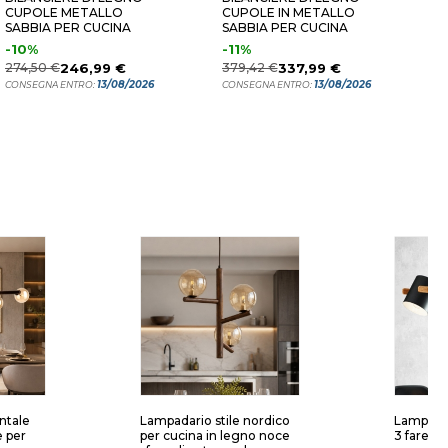
CUPOLE METALLO
CUPOLE IN METALLO
L
SABBIA PER CUCINA
SABBIA PER CUCINA
M
-10%
-11%
1
274,50 €
246,99 €
379,42 €
337,99 €
C
13/08/2026
13/08/2026
CONSEGNA ENTRO:
CONSEGNA ENTRO:
ntale
Lampadario stile nordico
Lampadar
e per
per cucina in legno noce
3 faretti 