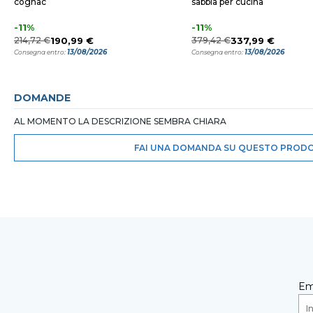
cognac
sabbia per cucina
-11%
-11%
214,72 €
190,99 €
379,42 €
337,99 €
13/08/2026
13/08/2026
Consegna entro:
Consegna entro:
DOMANDE
AL MOMENTO LA DESCRIZIONE SEMBRA CHIARA
FAI UNA DOMANDA SU QUESTO PROD
Em