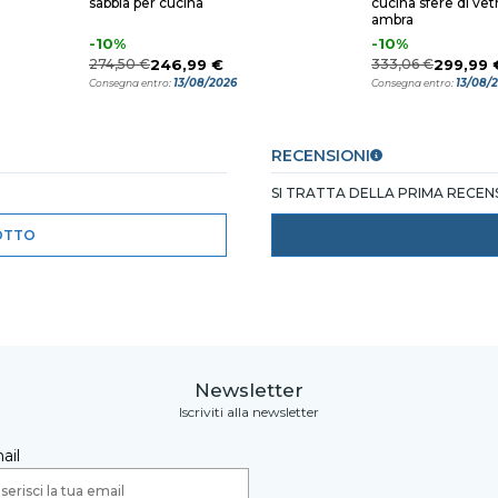
sabbia per cucina
cucina sfere di vet
ambra
-10%
-10%
274,50 €
246,99 €
333,06 €
299,99 
13/08/2026
13/08/
Consegna entro:
Consegna entro:
RECENSIONI
SI TRATTA DELLA PRIMA RECE
OTTO
Newsletter
Iscriviti alla newsletter
ail