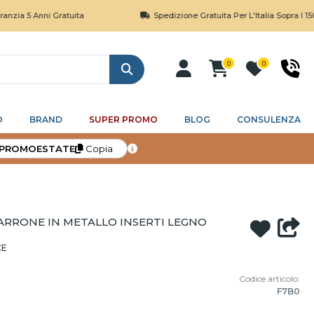
nni Gratuita
Spedizione Gratuita Per L'Italia Sopra I 150€
0
0
Cerca
O
BRAND
SUPER PROMO
BLOG
CONSULENZA
PROMOESTATE
Copia
RRONE IN METALLO INSERTI LEGNO
CE
Codice articolo:
F7B0