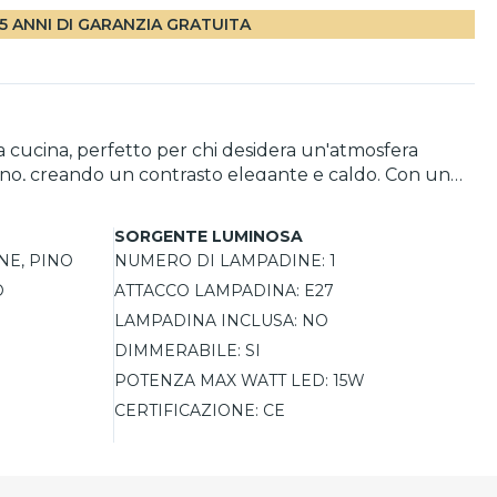
5 ANNI DI GARANZIA GRATUITA
a cucina, perfetto per chi desidera un'atmosfera
pino, creando un contrasto elegante e caldo. Con un
lampada è dimmerabile, offrendo la possibilità di
ll'attacco E27, rendendola versatile per ogni preferenza.
SORGENTE LUMINOSA
E, PINO
NUMERO DI LAMPADINE:
1
O
ATTACCO LAMPADINA:
E27
LAMPADINA INCLUSA:
NO
DIMMERABILE:
SI
POTENZA MAX WATT LED:
15W
CERTIFICAZIONE:
CE