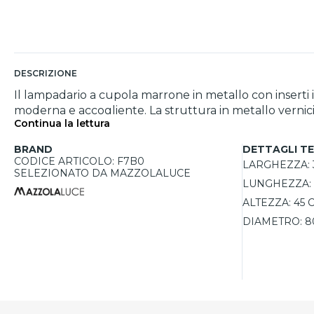
DESCRIZIONE
Il lampadario a cupola marrone in metallo con inserti
moderna e accogliente. La struttura in metallo vernic
Continua la lettura
design che richiama lo stile loft e rustico, si adatta fa
regolare l'intensità della luce in base alle esigenze. In
BRAND
DETTAGLI TE
CODICE ARTICOLO: F7B0
LARGHEZZA:
SELEZIONATO DA MAZZOLALUCE
LUNGHEZZA:
ALTEZZA:
45 
DIAMETRO:
8