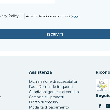
vacy Policy
Accetto i termini e le condizioni
(leggi)
Assistenza
Ricono
Dichiarazione di accessibilita
Faq - Domande frequenti
Condizioni generali di vendita
Si apre 
Seguic
y
Garanzie sui prodotti
Diritto di recesso
Modalita di pagamento