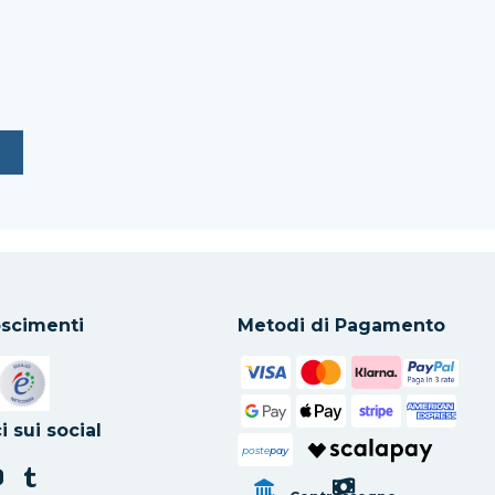
scimenti
Metodi di Pagamento
in una nuova scheda
Si apre in una nuova scheda
i sui social
poste
pay