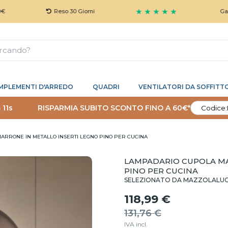
★ ★ ★ ★ ★
Reso 30 Giorni
Garanzia 5 A
MPLEMENTI D'ARREDO
QUADRI
VENTILATORI DA SOFFITT
 10s
RISPARMIA SUBITO SCONTO FINO A 60€*
Codice:
ARRONE IN METALLO INSERTI LEGNO PINO PER CUCINA
LAMPADARIO CUPOLA MA
PINO PER CUCINA
SELEZIONATO DA MAZZOLALU
118,99 €
131,76 €
IVA incl.