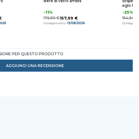
ro
sfere di vetro ambra
sospensi
eglo ho
-11%
-25%
€
176,90 €
157,99 €
154,94 €
2026
13/08/2026
Consegna entro:
Consegna e
NSIONE PER QUESTO PRODOTTO
AGGIUNGI UNA RECENSIONE