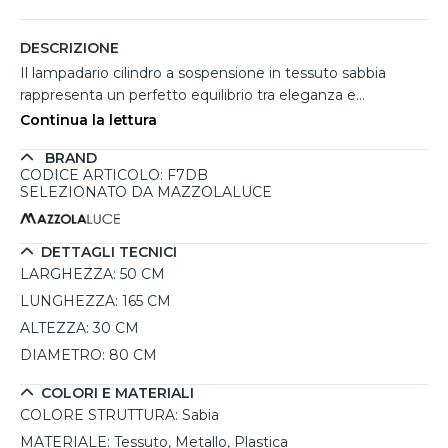
DESCRIZIONE
Il lampadario cilindro a sospensione in tessuto sabbia
rappresenta un perfetto equilibrio tra eleganza e
funzionalità. Questo modello, caratterizzato da una forma
Continua la lettura
cilindrica semplice e raffinata, si adatta facilmente a diversi
BRAND
stili di arredamento, dal moderno allo scandinavo. La sua
CODICE ARTICOLO: F7DB
finitura in sabbia e il materiale in tessuto conferiscono un
SELEZIONATO DA MAZZOLALUCE
tocco caldo all'ambiente, rendendolo ideale per soggiorni,
camere da letto o sale da pranzo. Grazie alla possibilità di
regolare l'altezza, può essere adattato a diverse altezze di
DETTAGLI TECNICI
soffitto. È compatibile con lampadine E27, permettendo
LARGHEZZA:
50 CM
di scegliere la temperatura di colore più adatta al proprio
LUNGHEZZA:
165 CM
gusto, e la funzionalità dimmerabile offre la possibilità di
ALTEZZA:
30 CM
creare atmosfere suggestive.
DIAMETRO:
80 CM
COLORI E MATERIALI
COLORE STRUTTURA:
Sabia
MATERIALE:
Tessuto, Metallo, Plastica