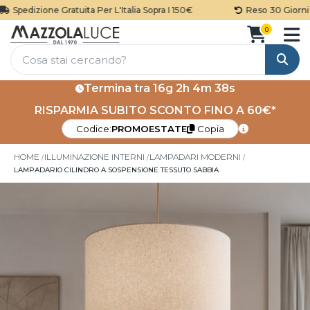
Spedizione Gratuita Per L'Italia Sopra I 150€
Reso 30 Giorni
0
Cerca
Termina tra
16g 2h 4m 38s
RISPARMIA SUBITO SCONTO FINO A 60€*
Codice:
PROMOESTATE
Copia
HOME
ILLUMINAZIONE INTERNI
LAMPADARI MODERNI
LAMPADARIO CILINDRO A SOSPENSIONE TESSUTO SABBIA