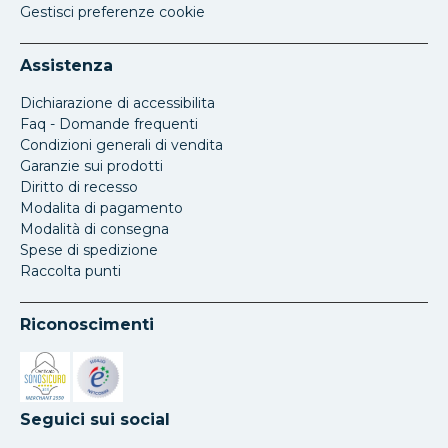
Gestisci preferenze cookie
Assistenza
Dichiarazione di accessibilita
Faq - Domande frequenti
Condizioni generali di vendita
Garanzie sui prodotti
Diritto di recesso
Modalita di pagamento
Modalità di consegna
Spese di spedizione
Raccolta punti
Riconoscimenti
Si apre in una nuova scheda
Si apre in una nuova scheda
Seguici sui social