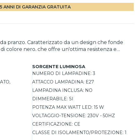
5 ANNI DI GARANZIA GRATUITA
a da pranzo. Caratterizzato da un design che fonde
di colore nero, che offre un'ottima resistenza e
ce calda e accogliente, creando un'atmosfera ideale
alle esigenze del momento. La sua altezza è
SORGENTE LUMINOSA
i.
NUMERO DI LAMPADINE:
3
ATO,
ATTACCO LAMPADINA:
E27
LAMPADINA INCLUSA:
NO
DIMMERABILE:
SI
POTENZA MAX WATT LED:
15 W
VOLTAGGIO-TENSIONE:
230V - 50HZ
CERTIFICAZIONE:
CE
CLASSE DI ISOLAMENTO/PROTEZIONE:
1