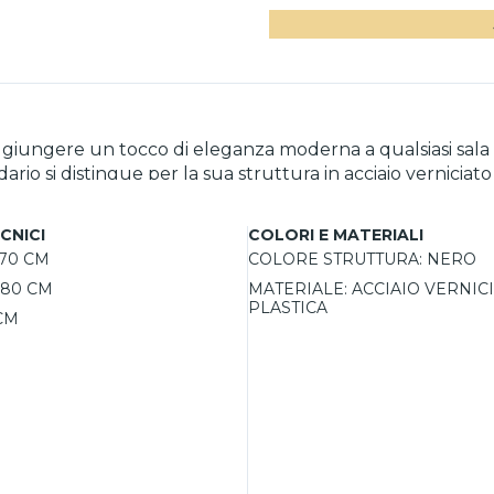
r aggiungere un tocco di eleganza moderna a qualsiasi sal
 si distingue per la sua struttura in acciaio verniciato 
combinazione di tonalità marroni e nere, diffondono una lu
, permettendo di regolare l'intensità luminosa in base 
CNICI
COLORI E MATERIALI
do di protezione IP20 lo rende adatto per ambienti intern
70 CM
COLORE STRUTTURA:
NERO
80 CM
MATERIALE:
ACCIAIO VERNICI
PLASTICA
CM