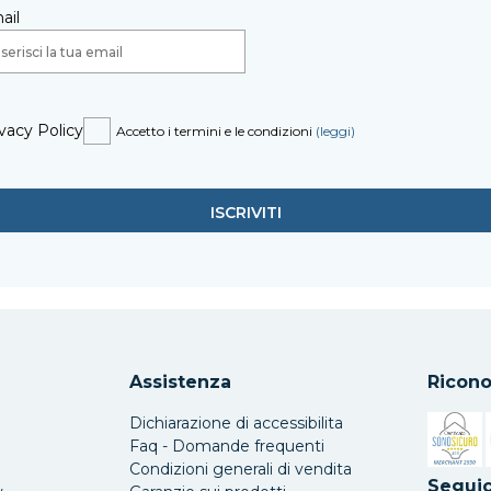
ail
vacy Policy
Accetto i termini e le condizioni
(leggi)
Assistenza
Ricono
Dichiarazione di accessibilita
Faq - Domande frequenti
Condizioni generali di vendita
Si apre 
Seguic