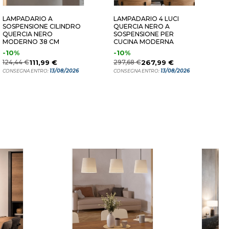
LAMPADARIO A
LAMPADARIO 4 LUCI
P
SOSPENSIONE CILINDRO
QUERCIA NERO A
P
QUERCIA NERO
SOSPENSIONE PER
N
MODERNO 38 CM
CUCINA MODERNA
-10%
-10%
2
124,44 €
111,99 €
297,68 €
267,99 €
C
13/08/2026
13/08/2026
CONSEGNA ENTRO:
CONSEGNA ENTRO: