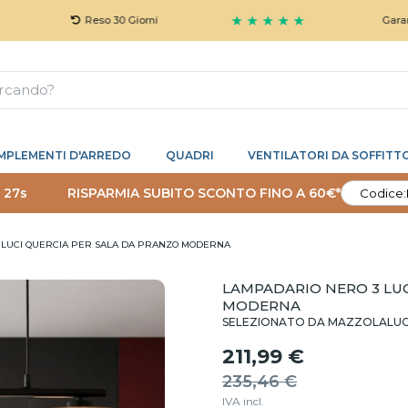
★ ★ ★ ★ ★
Reso 30 Giorni
Garanzia 5 Anni
MPLEMENTI D'ARREDO
QUADRI
VENTILATORI DA SOFFITT
 26s
RISPARMIA SUBITO SCONTO FINO A 60€*
Codice:
 LUCI QUERCIA PER SALA DA PRANZO MODERNA
LAMPADARIO NERO 3 LUC
MODERNA
SELEZIONATO DA MAZZOLALU
211,99 €
235,46 €
IVA incl.