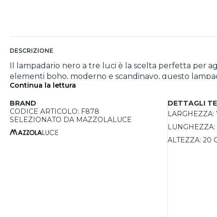
DESCRIZIONE
Il lampadario nero a tre luci è la scelta perfetta pe
elementi boho, moderno e scandinavo, questo lampadario
Continua la lettura
un'estetica raffinata. I paralumi, disponibili in una 
per cene e incontri. Questo apparecchio è dimmerabile
BRAND
DETTAGLI TE
facilmente regolabile da un elettricista, mentre il gra
CODICE ARTICOLO: F878
LARGHEZZA:
SELEZIONATO DA MAZZOLALUCE
LUNGHEZZA:
ALTEZZA:
20 