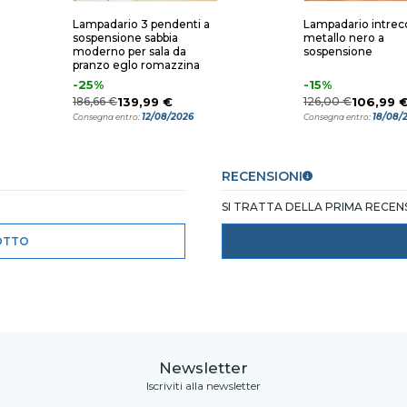
Lampadario 3 pendenti a
Lampadario intrecc
sospensione sabbia
metallo nero a
moderno per sala da
sospensione
pranzo eglo romazzina
-25%
-15%
186,66 €
139,99 €
126,00 €
106,99 
12/08/2026
18/08/
Consegna entro:
Consegna entro:
RECENSIONI
SI TRATTA DELLA PRIMA RECE
OTTO
Newsletter
Iscriviti alla newsletter