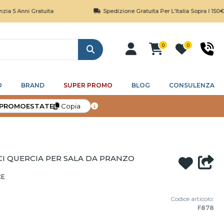
 Gratuita
Spedizione Gratuita Per L'Italia Sopra I 150€
0
0
Cerca
O
BRAND
SUPER PROMO
BLOG
CONSULENZA
PROMOESTATE
Copia
I QUERCIA PER SALA DA PRANZO
CE
Codice articolo:
F878