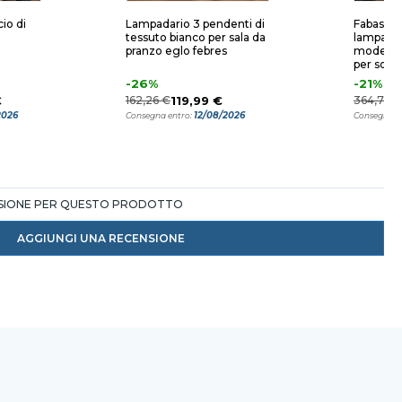
io di
Lampadario 3 pendenti di
Fabas lu
tessuto bianco per sala da
lampadar
pranzo eglo febres
moderno
per sogg
-26%
-21%
€
162,26 €
119,99 €
364,78 
2026
12/08/2026
Consegna entro:
Consegna e
NSIONE PER QUESTO PRODOTTO
AGGIUNGI UNA RECENSIONE