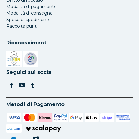
Diritto di recesso
Modalita di pagamento
Modalità di consegna
Spese di spedizione
Raccolta punti
Riconoscimenti
Si apre in una nuova scheda
Si apre in una nuova scheda
Seguici sui social
Metodi di Pagamento
poste
pay