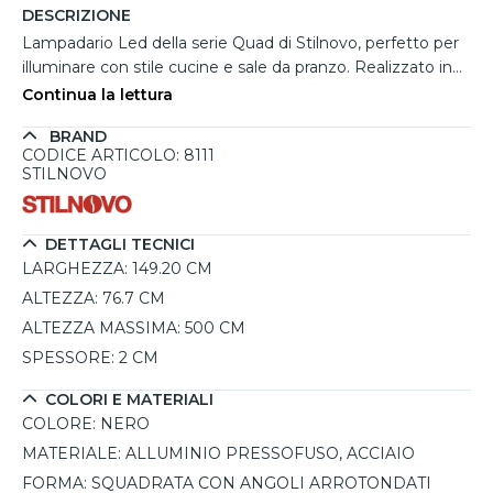
DESCRIZIONE
Lampadario Led della serie Quad di Stilnovo, perfetto per
illuminare con stile cucine e sale da pranzo. Realizzato in
alluminio pressofuso nero, presenta un design essenziale
Continua la lettura
e sofisticato, composto da 9 elementi squadrati con angoli
BRAND
arrotondati, sospesi tramite cavi in acciaio regolabili fino a 5
CODICE ARTICOLO: 8111
metri per un'installazione personalizzata. La leggerezza
STILNOVO
delle forme e l'equilibrio delle geometrie lo rendono un
elemento decorativo raffinato, adatto a chi cerca
un’illuminazione elegante e funzionale. La sorgente
DETTAGLI TECNICI
luminosa topLED CRI90 da 91W assicura un’illuminazione
LARGHEZZA:
149.20 CM
intensa e uniforme, con la possibilità di regolare l’intensità
ALTEZZA:
76.7 CM
tramite il sistema DALI, adattandola a ogni esigenza. Un
ALTEZZA MASSIMA:
500 CM
prodotto interamente Made in Italy, realizzato con
SPESSORE:
2 CM
materiali di alta qualità e attenzione ai dettagli, garantito
per 5 anni.
COLORI E MATERIALI
COLORE:
NERO
MATERIALE:
ALLUMINIO PRESSOFUSO, ACCIAIO
FORMA:
SQUADRATA CON ANGOLI ARROTONDATI