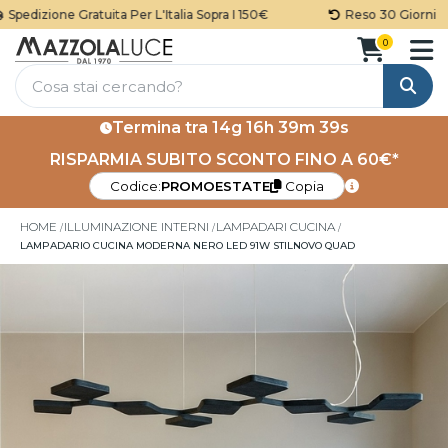
pedizione Gratuita Per L'Italia Sopra I 150€
Reso 30 Giorni
0
Cerca
Termina tra
14g 16h 39m 38s
RISPARMIA SUBITO SCONTO FINO A 60€*
Codice:
PROMOESTATE
Copia
HOME
ILLUMINAZIONE INTERNI
LAMPADARI CUCINA
LAMPADARIO CUCINA MODERNA NERO LED 91W STILNOVO QUAD