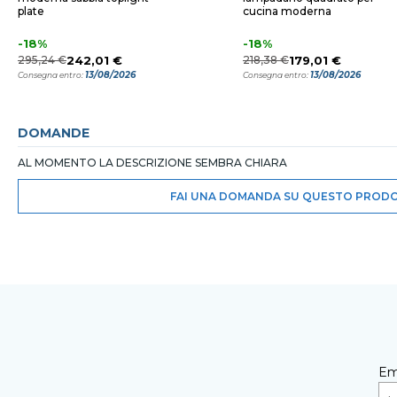
plate
cucina moderna
-18%
-18%
295,24 €
242,01 €
218,38 €
179,01 €
13/08/2026
13/08/2026
Consegna entro:
Consegna entro:
DOMANDE
AL MOMENTO LA DESCRIZIONE SEMBRA CHIARA
FAI UNA DOMANDA SU QUESTO PROD
Em