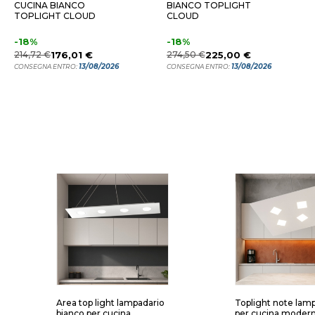
CUCINA BIANCO
BIANCO TOPLIGHT
TOPLIGHT CLOUD
CLOUD
-18%
-18%
214,72 €
176,01 €
274,50 €
225,00 €
13/08/2026
13/08/2026
CONSEGNA ENTRO:
CONSEGNA ENTRO:
Area top light lampadario
Toplight note lam
bianco per cucina
per cucina moder