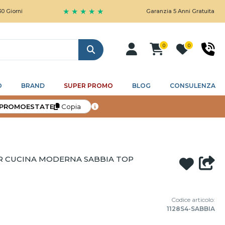
★ ★ ★ ★ ★
Garanzia 5 Anni Gratuita
0
0
Cerca
O
BRAND
SUPER PROMO
BLOG
CONSULENZA
PROMOESTATE
Copia
R CUCINA MODERNA SABBIA TOP
Codice articolo:
1128S4-SABBIA