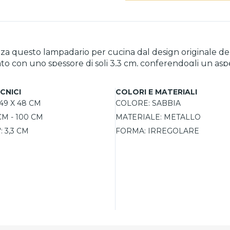
izza questo lampadario per cucina dal design originale dell
iato con uno spessore di soli 3,3 cm, conferendogli un as
on stile non solo la cucina, ma anche zone open space. Gr
essità di interventi tecnici. Un lampadario per cucina c
CNICI
COLORI E MATERIALI
49 X 48 CM
COLORE:
SABBIA
CM - 100 CM
MATERIALE:
METALLO
:
3,3 CM
FORMA:
IRREGOLARE