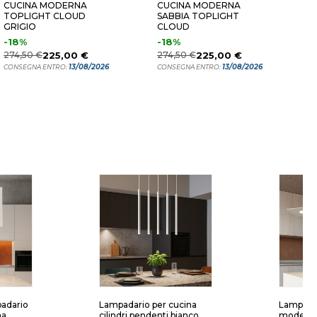
CUCINA MODERNA
CUCINA MODERNA
B
TOPLIGHT CLOUD
SABBIA TOPLIGHT
C
GRIGIO
CLOUD
-18%
-18%
2
274,50 €
225,00 €
274,50 €
225,00 €
C
13/08/2026
13/08/2026
CONSEGNA ENTRO:
CONSEGNA ENTRO:
padario
Lampadario per cucina
Lampadar
na
cilindri pendenti bianco
moderna 