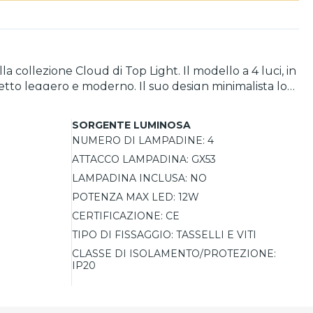
a collezione Cloud di Top Light. Il modello a 4 luci, in
petto leggero e moderno. Il suo design minimalista lo
azie alle lampadine LED intercambiabili, la
he unisce efficienza luminosa e un'estetica raffinata,
SORGENTE LUMINOSA
NUMERO DI LAMPADINE:
4
ATTACCO LAMPADINA:
GX53
LAMPADINA INCLUSA:
NO
POTENZA MAX LED:
12W
CERTIFICAZIONE:
CE
TIPO DI FISSAGGIO:
TASSELLI E VITI
CLASSE DI ISOLAMENTO/PROTEZIONE:
IP20