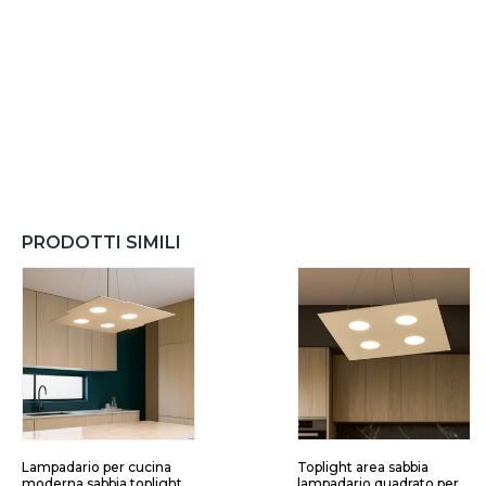
PRODOTTI SIMILI
Lampadario per cucina
Toplight area sabbia
moderna sabbia toplight
lampadario quadrato per