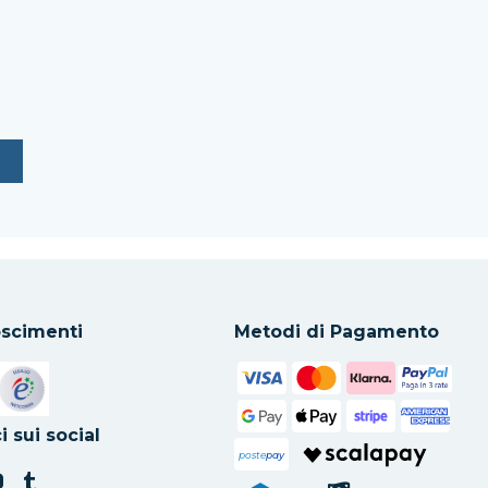
scimenti
Metodi di Pagamento
in una nuova scheda
Si apre in una nuova scheda
i sui social
poste
pay