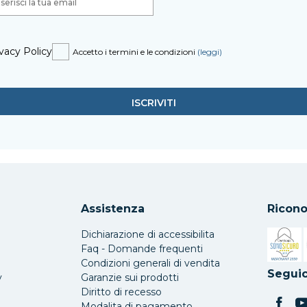
vacy Policy
Accetto i termini e le condizioni
(leggi)
Assistenza
Ricono
Dichiarazione di accessibilita
Faq - Domande frequenti
Condizioni generali di vendita
Si apre 
Seguic
y
Garanzie sui prodotti
Diritto di recesso
Modalita di pagamento