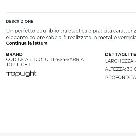
DESCRIZIONE
Un perfetto equilibrio tra estetica e praticità caratter
elegante colore sabbia, è realizzato in metallo vernic
Continua la lettura
rende estremamente versatile, ideale per illuminare c
manutenzione è semplice e immediata, eliminando la nec
BRAND
DETTAGLI TE
perfetto per ambienti contemporanei.
CODICE ARTICOLO: 1128S4-SABBIA
LARGHEZZA:
TOP LIGHT
ALTEZZA:
30 
PROFONDITA'