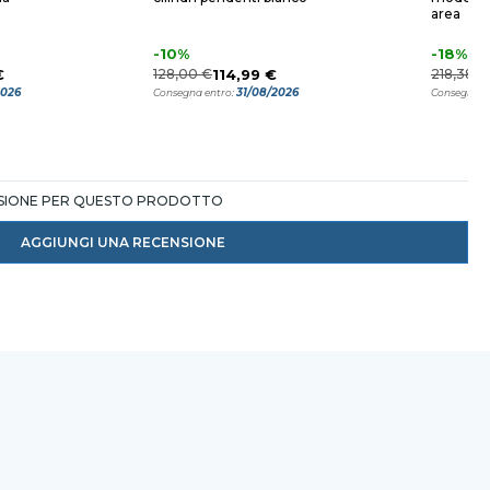
area
-10%
-18%
€
128,00 €
114,99 €
218,38 €
2026
31/08/2026
Consegna entro:
Consegna e
NSIONE PER QUESTO PRODOTTO
AGGIUNGI UNA RECENSIONE