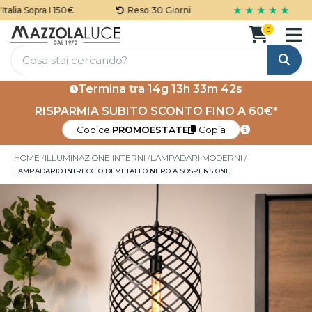
★ ★ ★ ★ ★
lia Sopra I 150€
Reso 30 Giorni
0
Cerca
Termina tra
14g 13h 33m 42s
RISPARMIA SUBITO SCONTO FINO A 60€*
Codice:
PROMOESTATE
Copia
HOME
ILLUMINAZIONE INTERNI
LAMPADARI MODERNI
LAMPADARIO INTRECCIO DI METALLO NERO A SOSPENSIONE