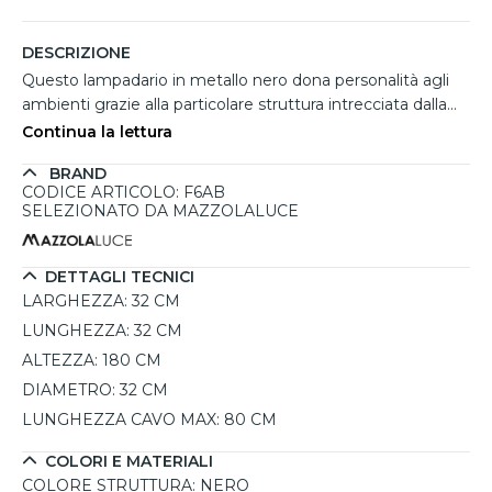
DESCRIZIONE
Questo lampadario in metallo nero dona personalità agli
ambienti grazie alla particolare struttura intrecciata dalla
forma ovale che richiama uno stile moderno e industriale.
Continua la lettura
Il design aperto mette in risalto la lampadina centrale
BRAND
creando giochi di luce decorativi e un'illuminazione diffusa
CODICE ARTICOLO: F6AB
ideale sopra tavoli da pranzo, soggiorni o spazi living
SELEZIONATO DA MAZZOLALUCE
contemporanei. Compatibile con 1 lampadina E27 fino a
60W, può essere collegato facilmente a un dimmer
esterno per modulare l'intensità luminosa secondo
DETTAGLI TECNICI
l'atmosfera desiderata. L'altezza regolabile fino a 180 cm
LARGHEZZA:
32 CM
garantisce massima versatilità in fase di installazione.
LUNGHEZZA:
32 CM
ALTEZZA:
180 CM
DIAMETRO:
32 CM
LUNGHEZZA CAVO MAX:
80 CM
COLORI E MATERIALI
COLORE STRUTTURA:
NERO