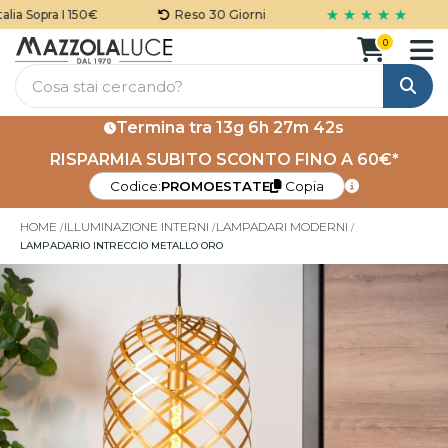
★ ★ ★ ★ ★
a Sopra I 150€
Reso 30 Giorni
0
Cerca
Termina tra
13g 6h 27m 42s
RISPARMIA SUBITO SCONTO FINO A 60€*
Codice:
PROMOESTATE
Copia
HOME
ILLUMINAZIONE INTERNI
LAMPADARI MODERNI
LAMPADARIO INTRECCIO METALLO ORO