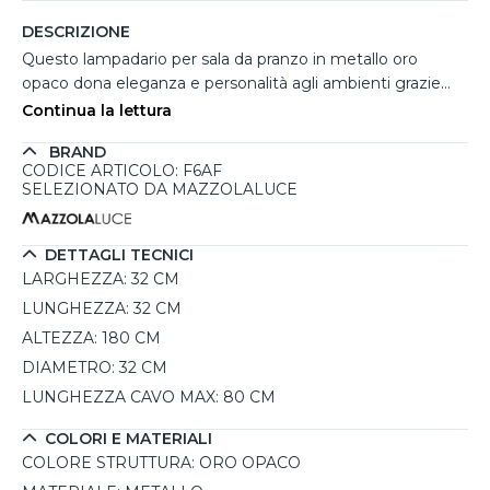
DESCRIZIONE
Questo lampadario per sala da pranzo in metallo oro
opaco dona eleganza e personalità agli ambienti grazie
alla sua struttura intrecciata dalla forma ovale. Il design
Continua la lettura
aperto valorizza la lampadina centrale creando raffinati
BRAND
giochi di luce e un'atmosfera accogliente ideale sopra
CODICE ARTICOLO: F6AF
tavoli da pranzo, living moderni o ambienti dal gusto
SELEZIONATO DA MAZZOLALUCE
industrial chic. Compatibile con 1 lampadina E27 fino a
60W, permette di regolare facilmente l'intensità luminosa
collegandolo a un dimmer esterno. L'altezza regolabile
DETTAGLI TECNICI
fino a 180 cm offre grande versatilità di installazione
LARGHEZZA:
32 CM
adattandosi perfettamente a diversi spazi abitativi.
LUNGHEZZA:
32 CM
ALTEZZA:
180 CM
DIAMETRO:
32 CM
LUNGHEZZA CAVO MAX:
80 CM
COLORI E MATERIALI
COLORE STRUTTURA:
ORO OPACO