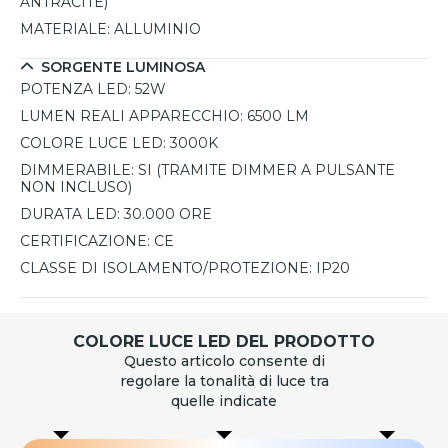
ANTRACITE)
disponibile anche nelle varianti bianca o antracite, oltre alla
MATERIALE:
ALLUMINIO
versione da tetto, per adattarsi a diversi stili d’arredo.
SORGENTE LUMINOSA
POTENZA LED:
52W
LUMEN REALI APPARECCHIO:
6500 LM
COLORE LUCE LED:
3000K
DIMMERABILE:
SI (TRAMITE DIMMER A PULSANTE
NON INCLUSO)
DURATA LED:
30.000 ORE
CERTIFICAZIONE:
CE
CLASSE DI ISOLAMENTO/PROTEZIONE:
IP20
COLORE LUCE LED DEL PRODOTTO
Questo articolo consente di
regolare la tonalità di luce tra
quelle indicate