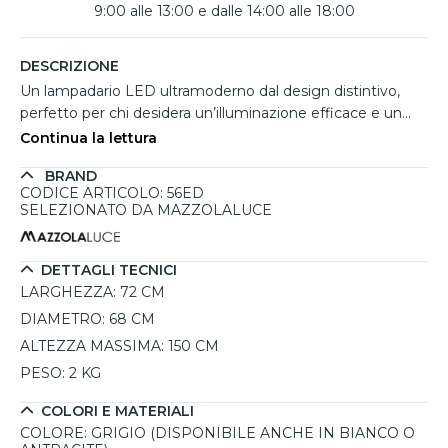
9:00 alle 13:00 e dalle 14:00 alle 18:00
DESCRIZIONE
Un lampadario LED ultramoderno dal design distintivo,
perfetto per chi desidera un’illuminazione efficace e un
elemento d’arredo di grande impatto estetico. La sua
Continua la lettura
particolare forma lo rende ideale per ambienti dallo stile
BRAND
contemporaneo come soggiorni e salotti, valorizzandone
CODICE ARTICOLO: 56ED
l’atmosfera con una luce intensa ma regolabile. Dotato di
SELEZIONATO DA MAZZOLALUCE
una sorgente LED integrata da 52W con temperatura di
colore 3000K (luce bianca calda) e un’emissione luminosa
di 6500 lumen, questo lampadario offre una luminosità
DETTAGLI TECNICI
ottimale per spazi medio-grandi. La funzione dimmerabile
LARGHEZZA:
72 CM
consente di regolare l’intensità della luce acquistando
DIAMETRO:
68 CM
separatamente un dimmer a pulsante, offrendo la
ALTEZZA MASSIMA:
150 CM
possibilità di personalizzare l’illuminazione in base alle
PESO:
2 KG
esigenze. Sospeso da cavi in acciaio regolabili fino a
un’altezza massima di 150 cm, può essere installato alla
COLORI E MATERIALI
distanza desiderata per ottenere il massimo comfort
COLORE:
GRIGIO (DISPONIBILE ANCHE IN BIANCO O
visivo. Realizzato in alluminio con finitura grigia, è