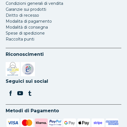
Condizioni generali di vendita
Garanzie sui prodotti
Diritto di recesso
Modalita di pagamento
Modalità di consegna
Spese di spedizione
Raccolta punti
Riconoscimenti
Si apre in una nuova scheda
Si apre in una nuova scheda
Seguici sui social
Metodi di Pagamento