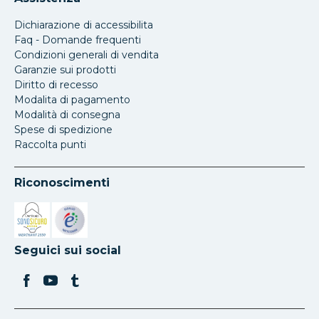
Dichiarazione di accessibilita
Faq - Domande frequenti
Condizioni generali di vendita
Garanzie sui prodotti
Diritto di recesso
Modalita di pagamento
Modalità di consegna
Spese di spedizione
Raccolta punti
Riconoscimenti
Si apre in una nuova scheda
Si apre in una nuova scheda
Seguici sui social