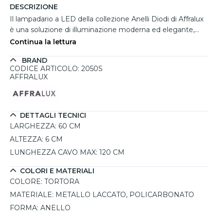
DESCRIZIONE
Il lampadario a LED della collezione Anelli Diodi di Affralux
è una soluzione di illuminazione moderna ed elegante,
perfetta per ambienti contemporanei. Realizzato con un
Continua la lettura
anello in metallo laccato sabbia tortora con finitura satinata
BRAND
e interno in policarbonato bianco, questo lampadario si
CODICE ARTICOLO: 2050S
distingue per la sua luminosità potente e la sua versatilità.
AFFRALUX
Grazie ai cavi di regolazione, è possibile non solo adattare
l'altezza del diffusore, ma anche regolare l'inclinazione
degli anelli per personalizzare la forma e l'orientamento
della luce. Ideale per illuminare grandi ambienti con soffitti
DETTAGLI TECNICI
alti, come soggiorni, uffici o sale conferenze, questo
LARGHEZZA:
60 CM
lampadario rappresenta una scelta perfetta per chi cerca
ALTEZZA:
6 CM
un'illuminazione funzionale e di design. Certificato in Italia
LUNGHEZZA CAVO MAX:
120 CM
dal brand Affralux, noto per l'ottimo rapporto qualità-
prezzo.
COLORI E MATERIALI
COLORE:
TORTORA
MATERIALE:
METALLO LACCATO, POLICARBONATO
FORMA:
ANELLO