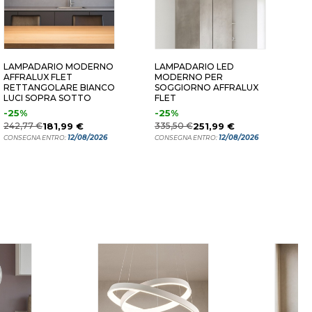
 8+2 LUCI
86X43 8+2 LUCI
58X58 8+2 
LAMPADARIO MODERNO
LAMPADARIO LED
L
AFFRALUX FLET
MODERNO PER
A
RETTANGOLARE BIANCO
SOGGIORNO AFFRALUX
R
LUCI SOPRA SOTTO
FLET
-25%
-25%
1
242,77 €
181,99 €
335,50 €
251,99 €
C
12/08/2026
12/08/2026
CONSEGNA ENTRO:
CONSEGNA ENTRO: