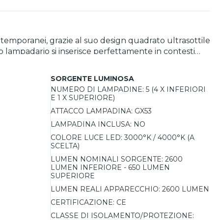
temporanei, grazie al suo design quadrato ultrasottile
o lampadario si inserisce perfettamente in contesti
so il basso, ideale per illuminare superfici come piani
o un'illuminazione uniforme in tutta la stanza. Questo
SORGENTE LUMINOSA
e alla struttura in metallo, il lampadario è resistente,
NUMERO DI LAMPADINE:
5 (4 X INFERIORI
a luminosità con una scelta di temperature di colore
E 1 X SUPERIORE)
ATTACCO LAMPADINA:
GX53
LAMPADINA INCLUSA:
NO
COLORE LUCE LED:
3000°K / 4000°K (A
SCELTA)
LUMEN NOMINALI SORGENTE:
2600
LUMEN INFERIORE - 650 LUMEN
SUPERIORE
LUMEN REALI APPARECCHIO:
2600 LUMEN
CERTIFICAZIONE:
CE
CLASSE DI ISOLAMENTO/PROTEZIONE: