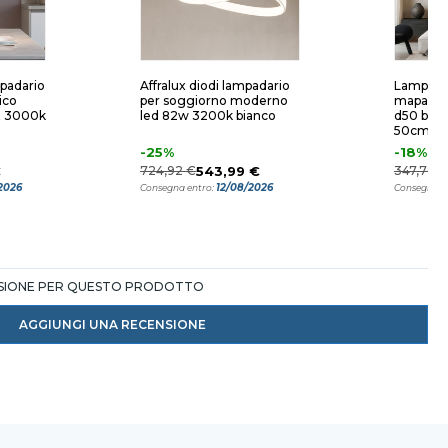
mpadario
Affralux diodi lampadario
Lampada
ico
per soggiorno moderno
mapa bian
t 3000k
led 82w 3200k bianco
d50 bocc
50cm
-25%
-18%
€
724,92 €
543,99 €
347,70 
2026
12/08/2026
Consegna entro:
Consegna e
NSIONE PER QUESTO PRODOTTO
AGGIUNGI UNA RECENSIONE