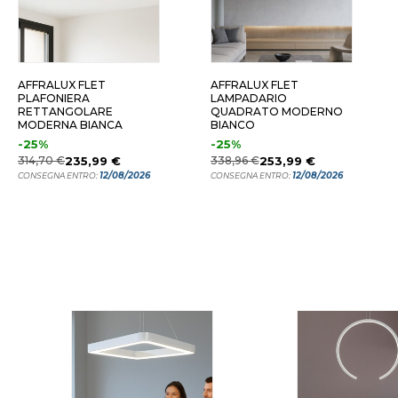
8X33 6+1 LUCI
58X33 6+1 LUCI
86X43
AFFRALUX FLET
AFFRALUX FLET
PLAFONIERA
LAMPADARIO
RETTANGOLARE
QUADRATO MODERNO
MODERNA BIANCA
BIANCO
-25%
-25%
314,70 €
235,99 €
338,96 €
253,99 €
12/08/2026
12/08/2026
CONSEGNA ENTRO:
CONSEGNA ENTRO: