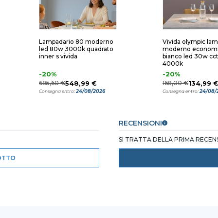
Lampadario 80 moderno
Vivida olympic la
led 80w 3000k quadrato
moderno econom
inner s vivida
bianco led 30w cc
4000k
-20%
-20%
685,60 €
548,99 €
168,00 €
134,99 
24/08/2026
24/08/
Consegna entro:
Consegna entro:
RECENSIONI
SI TRATTA DELLA PRIMA RECE
OTTO