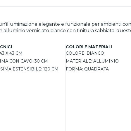
un'illuminazione elegante e funzionale per ambienti con
 alluminio verniciato bianco con finitura sabbiata, quest
arte inferiore del lampadario emette una luce diretta ver
di proiettare una luce indiretta verso il soffitto, creand
CNICI
COLORI E MATERIALI
n'illuminazione a 360°, molto versatile e funzionale. Grazi
43 X 43 CM
COLORE:
BIANCO
LED GX53, facilmente intercambiabili, offrono un'elevat
IMA CON CAVO:
30 CM
MATERIALE:
ALLUMINIO
eparatamente.
SIMA ESTENSIBILE:
120 CM
FORMA:
QUADRATA