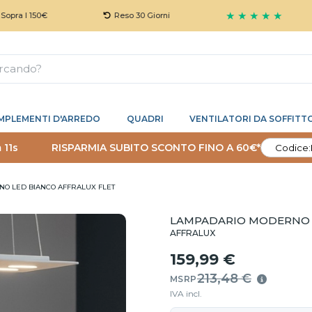
★ ★ ★ ★ ★
150€
Reso 30 Giorni
G
MPLEMENTI D'ARREDO
QUADRI
VENTILATORI DA SOFFITT
 10s
RISPARMIA SUBITO SCONTO FINO A 60€*
Codice:
O LED BIANCO AFFRALUX FLET
LAMPADARIO MODERNO L
AFFRALUX
159,99 €
213,48 €
MSRP
IVA incl.