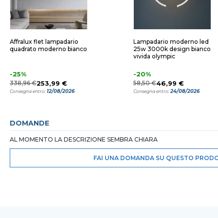
Affralux flet lampadario
Lampadario moderno led
quadrato moderno bianco
25w 3000k design bianco
vivida olympic
-25%
-20%
338,96 €
253,99 €
58,50 €
46,99 €
12/08/2026
24/08/2026
Consegna entro:
Consegna entro:
DOMANDE
AL MOMENTO LA DESCRIZIONE SEMBRA CHIARA
FAI UNA DOMANDA SU QUESTO PROD