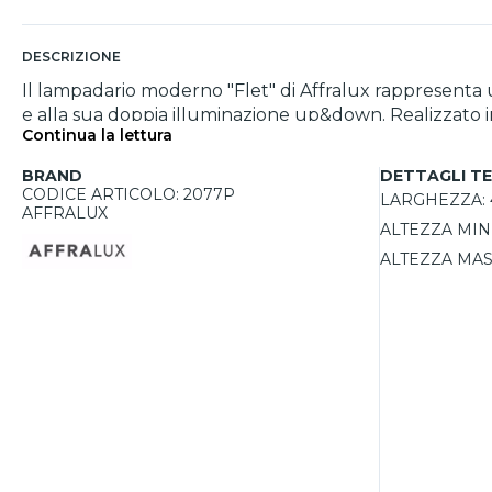
DESCRIZIONE
Il lampadario moderno "Flet" di Affralux rappresenta 
e alla sua doppia illuminazione up&down. Realizzato in
Continua la lettura
moderni, come uffici, soggiorni o sale conferenze. La p
di lavoro o tavoli, mentre la parte superiore consente 
BRAND
DETTAGLI TE
sistema di doppia illuminazione consente di sfruttare u
CODICE ARTICOLO: 2077P
LARGHEZZA:
duraturo e richiede poca manutenzione. Le lampadine 
AFFRALUX
ALTEZZA MIN
tra 3000°K e 4000°K, ma devono essere acquistate s
ALTEZZA MAS