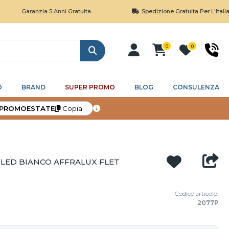
aranzia 5 Anni Gratuita
Spedizione Gratuita Per L'Italia Sopra I 
0
0
Cerca
O
BRAND
SUPER PROMO
BLOG
CONSULENZA
PROMOESTATE
Copia
ED BIANCO AFFRALUX FLET
Codice articolo:
2077P