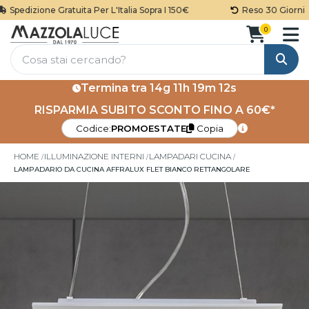
Spedizione Gratuita Per L'Italia Sopra I 150€
Reso 30 Giorni
0
Cerca
Termina tra
14g 11h 19m 11s
RISPARMIA SUBITO SCONTO FINO A 60€*
Codice:
PROMOESTATE
Copia
HOME
ILLUMINAZIONE INTERNI
LAMPADARI CUCINA
LAMPADARIO DA CUCINA AFFRALUX FLET BIANCO RETTANGOLARE