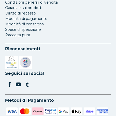
Condizioni generali di vendita
Garanzie sui prodotti
Diritto di recesso
Modalita di pagamento
Modalità di consegna
Spese di spedizione
Raccolta punti
Riconoscimenti
Si apre in una nuova scheda
Si apre in una nuova scheda
Seguici sui social
Metodi di Pagamento