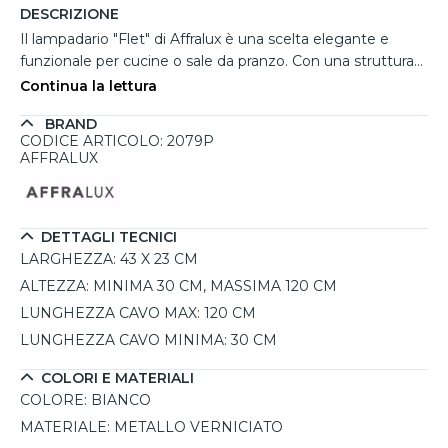
DESCRIZIONE
Il lampadario "Flet" di Affralux è una scelta elegante e
funzionale per cucine o sale da pranzo. Con una struttura
rettangolare in alluminio verniciato bianco con finitura
Continua la lettura
sabbiata, offre un design ultrasottile e raffinato. Questo
BRAND
lampadario è progettato per una doppia illuminazione
CODICE ARTICOLO: 2079P
up&down, con luci dirette verso il basso per illuminare
AFFRALUX
efficacemente tavoli da pranzo o piani di lavoro, e luci
superiori che diffondono luminosità verso il soffitto,
creando un'illuminazione completa a 360°. La sua
robustezza, data dalla realizzazione in metallo, lo rende
DETTAGLI TECNICI
resistente e privo di necessità di manutenzione
LARGHEZZA:
43 X 23 CM
particolare. Le lampadine LED intercambiabili (non incluse)
ALTEZZA:
MINIMA 30 CM, MASSIMA 120 CM
offrono una luminosità elevata, rendendo questo
LUNGHEZZA CAVO MAX:
120 CM
lampadario una soluzione ideale per illuminare con stile ed
LUNGHEZZA CAVO MINIMA:
30 CM
efficienza.
COLORI E MATERIALI
COLORE:
BIANCO
MATERIALE:
METALLO VERNICIATO