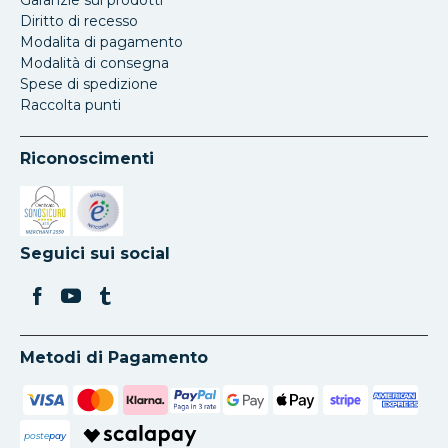
Garanzie sui prodotti
Diritto di recesso
Modalita di pagamento
Modalità di consegna
Spese di spedizione
Raccolta punti
Riconoscimenti
Si apre in una nuova scheda
Si apre in una nuova scheda
Seguici sui social
Metodi di Pagamento
poste
pay