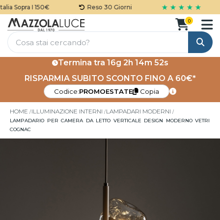
★ ★ ★ ★ ★
ia Sopra I 150€
Reso 30 Giorni
0
Cerca
Termina tra
16g 2h 14m 52s
RISPARMIA SUBITO SCONTO FINO A 60€*
Codice:
PROMOESTATE
Copia
HOME
ILLUMINAZIONE INTERNI
LAMPADARI MODERNI
LAMPADARIO PER CAMERA DA LETTO VERTICALE DESIGN MODERNO VETRI
COGNAC