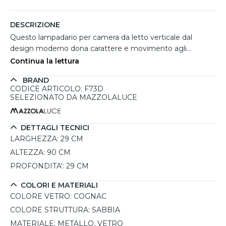
DESCRIZIONE
Questo lampadario per camera da letto verticale dal
design moderno dona carattere e movimento agli
ambienti grazie alla sua struttura lineare con diffusori in
Continua la lettura
vetro sagomato color cognac. Le forme organiche dei
BRAND
vetri creano un effetto luminoso decorativo e raffinato,
CODICE ARTICOLO: F73D
ideale per camere da letto contemporanei. La finitura
SELEZIONATO DA MAZZOLALUCE
sabbia della struttura metallica aggiunge eleganza e
calore, integrandosi perfettamente in spazi glamour e
moderni. I cavi regolabili permettono di adattare
DETTAGLI TECNICI
facilmente l'altezza della sospensione in base all'ambiente.
LARGHEZZA:
29 CM
Compatibile con 3 lampadine G9 fino a 8W LED ciascuna.
ALTEZZA:
90 CM
PROFONDITA':
29 CM
COLORI E MATERIALI
COLORE VETRO:
COGNAC
COLORE STRUTTURA:
SABBIA
MATERIALE:
METALLO, VETRO