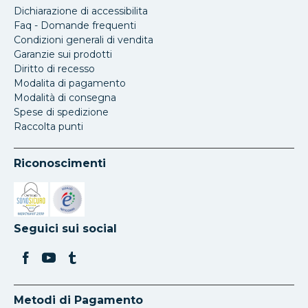
Dichiarazione di accessibilita
Faq - Domande frequenti
Condizioni generali di vendita
Garanzie sui prodotti
Diritto di recesso
Modalita di pagamento
Modalità di consegna
Spese di spedizione
Raccolta punti
Riconoscimenti
Si apre in una nuova scheda
Si apre in una nuova scheda
Seguici sui social
Metodi di Pagamento