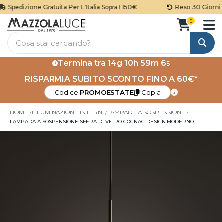
Spedizione Gratuita Per L'Italia Sopra I 150€
Reso 30 Giorni
0
Cerca
Termina tra
14g 10h 59m 5s
RISPARMIA SUBITO SCONTO FINO A 60€*
Codice:
PROMOESTATE
Copia
HOME
ILLUMINAZIONE INTERNI
LAMPADE A SOSPENSIONE
LAMPADA A SOSPENSIONE SFERA DI VETRO COGNAC DESIGN MODERNO