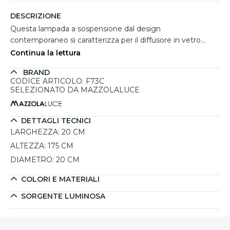
DESCRIZIONE
Questa lampada a sospensione dal design
contemporaneo si caratterizza per il diffusore in vetro
cognac dalla forma organica e irregolare, ideale per creare
Continua la lettura
un punto luce elegante e decorativo. La struttura color
BRAND
sabbia dona un aspetto raffinato e moderno, perfetto per
CODICE ARTICOLO: F73C
cucina, soggiorno, ingresso o installazioni multiple sopra
SELEZIONATO DA MAZZOLALUCE
penisole e tavoli. Il vetro trasparente valorizza la lampadina
creando giochi di luce morbidi e accoglienti nell'ambiente.
Grazie al cavo regolabile è possibile adattare facilmente
DETTAGLI TECNICI
l'altezza della sospensione alle diverse esigenze d'arredo.
LARGHEZZA:
20 CM
Compatibile con 1 lampadina E27 fino a una potenza
ALTEZZA:
175 CM
massima di 15W LED.
DIAMETRO:
20 CM
COLORI E MATERIALI
SORGENTE LUMINOSA