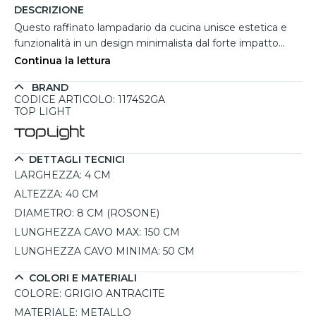
DESCRIZIONE
Questo raffinato lampadario da cucina unisce estetica e
funzionalità in un design minimalista dal forte impatto
visivo. La finitura in grigio antracite conferisce un tocco
Continua la lettura
pratico ed elegante, perfetto per ambienti contemporanei.
BRAND
I due diffusori cilindrici in metallo proiettano una luce
CODICE ARTICOLO: 1174S2GA
diretta e senza dispersioni, ideale per illuminare con
TOP LIGHT
precisione isole e penisole in cucina. Grazie all’altezza
regolabile, si adatta facilmente a diverse esigenze di
illuminazione, offrendo una soluzione versatile e sofisticata
DETTAGLI TECNICI
per valorizzare gli spazi.
LARGHEZZA:
4 CM
ALTEZZA:
40 CM
DIAMETRO:
8 CM (ROSONE)
LUNGHEZZA CAVO MAX:
150 CM
LUNGHEZZA CAVO MINIMA:
50 CM
COLORI E MATERIALI
COLORE:
GRIGIO ANTRACITE
MATERIALE:
METALLO