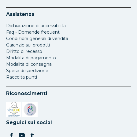
Assistenza
Dichiarazione di accessibilita
Faq - Domande frequenti
Condizioni generali di vendita
Garanzie sui prodotti
Diritto di recesso
Modalita di pagamento
Modalità di consegna
Spese di spedizione
Raccolta punti
Riconoscimenti
Si apre in una nuova scheda
Si apre in una nuova scheda
Seguici sui social