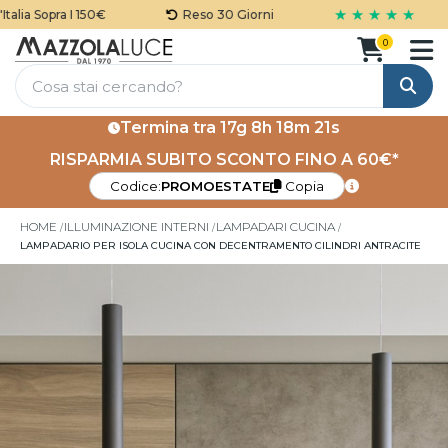
★ ★ ★ ★ ★
lia Sopra I 150€
Reso 30 Giorni
0
Cerca
Termina tra
17g 8h 18m 21s
RISPARMIA SUBITO SCONTO FINO A 60€*
Codice:
PROMOESTATE
Copia
HOME
ILLUMINAZIONE INTERNI
LAMPADARI CUCINA
LAMPADARIO PER ISOLA CUCINA CON DECENTRAMENTO CILINDRI ANTRACITE