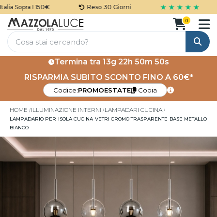
★ ★ ★ ★ ★
ia Sopra I 150€
Reso 30 Giorni
0
Cerca
Termina tra
13g 22h 50m 49s
RISPARMIA SUBITO SCONTO FINO A 60€*
Codice:
PROMOESTATE
Copia
HOME
ILLUMINAZIONE INTERNI
LAMPADARI CUCINA
LAMPADARIO PER ISOLA CUCINA VETRI CROMO TRASPARENTE BASE METALLO
BIANCO