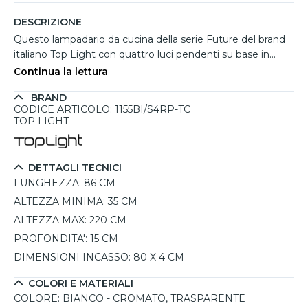
DESCRIZIONE
Questo lampadario da cucina della serie Future del brand
italiano Top Light con quattro luci pendenti su base in
metallo bianco è un perfetto equilibrio tra design
Continua la lettura
contemporaneo e funzionalità. Le sfere in vetro soffiato, 2
BRAND
trasparenti e 2 cromate, si alternano su una barra
CODICE ARTICOLO: 1155BI/S4RP-TC
orizzontale in metallo bianco, creando un gioco di riflessi
TOP LIGHT
che valorizza ogni ambiente, specialmente un tavolo da
pranzo. Le sfere, dal diametro di 15 cm, sono un vero
capolavoro di stile, progettate per diffondere una luce
DETTAGLI TECNICI
brillante e perfettamente focalizzata verso il basso, senza
LUNGHEZZA:
86 CM
rinunciare alla facilità di manutenzione grazie alla loro
ALTEZZA MINIMA:
35 CM
apertura inferiore. La struttura elegante e minimalista si
ALTEZZA MAX:
220 CM
adatta facilmente a spazi moderni e accoglienti,
garantendo al contempo una luce intensa e accogliente.
PROFONDITA':
15 CM
Perfetto per chi desidera un'illuminazione che diventi
DIMENSIONI INCASSO:
80 X 4 CM
anche un elemento decorativo importante nella propria
cucina.
COLORI E MATERIALI
COLORE:
BIANCO - CROMATO, TRASPARENTE