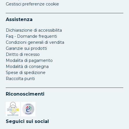
Gestisci preferenze cookie
Assistenza
Dichiarazione di accessibilita
Faq - Domande frequenti
Condizioni generali di vendita
Garanzie sui prodotti
Diritto di recesso
Modalita di pagamento
Modalità di consegna
Spese di spedizione
Raccolta punti
Riconoscimenti
Si apre in una nuova scheda
Si apre in una nuova scheda
Seguici sui social