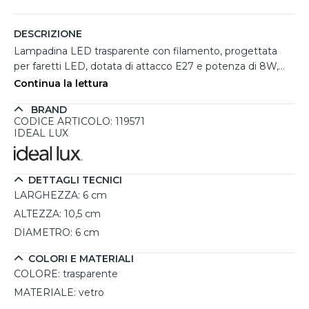
DESCRIZIONE
Lampadina LED trasparente con filamento, progettata
per faretti LED, dotata di attacco E27 e potenza di 8W,
emette una luce bianco calda a 3000K, ideale per creare
Continua la lettura
un’atmosfera accogliente e raffinata. Prodotta dal brand
BRAND
Ideal Lux, offre una luminosità di 910 lumen, perfetta per
CODICE ARTICOLO: 119571
illuminare ambienti in modo decorativo. La trasparenza del
IDEAL LUX
vetro lascia intravedere il filamento interno, aggiungendo
un tocco vintage e rendendola una scelta ideale per
ambienti che combinano estetica e funzionalità. La
DETTAGLI TECNICI
tecnologia LED assicura un grande risparmio energetico e
LARGHEZZA:
6 cm
una lunga durata media di 15.000 ore, riducendo la
ALTEZZA:
10,5 cm
frequenza delle sostituzioni. Non dimmerabile, è una
DIAMETRO:
6 cm
soluzione stabile e duratura per ambienti domestici e
commerciali.
COLORI E MATERIALI
COLORE:
trasparente
MATERIALE:
vetro