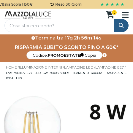
★ ★ ★ ★ ★
alia Sopra I 150€
Reso 30 Giorni
0
Cerca
Termina tra
17g 2h 56m 14s
RISPARMIA SUBITO SCONTO FINO A 60€*
Codice:
PROMOESTATE
Copia
HOME
ILLUMINAZIONE INTERNI
LAMPADINE LED
LAMPADINE E27
LAMPADINA E27 LED 8W 3000K 910LM FILAMENTO GOCCIA TRASPARENTE
IDEAL LUX