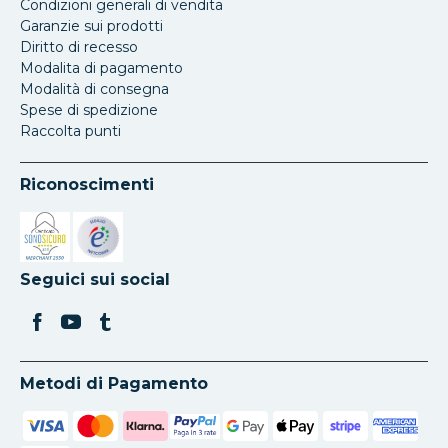
Condizioni generali di vendita
Garanzie sui prodotti
Diritto di recesso
Modalita di pagamento
Modalità di consegna
Spese di spedizione
Raccolta punti
Riconoscimenti
Si apre in una nuova scheda
Si apre in una nuova scheda
Seguici sui social
Metodi di Pagamento