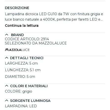
DESCRIZIONE
Lampadina dicroica LED GU10 da 7W con finitura grigia e
luce bianco naturale a 4000K, perfetta per faretti LED e
ideale per illuminare punti specifici con il suo fascio stretto
Continua la lettura
di 35°. La funzionalità dimmerabile permette di regolare
BRAND
l’intensità luminosa in base alle esigenze, garantendo
CODICE ARTICOLO: 2914
flessibilità e comfort visivo in ambienti interni. Con una
SELEZIONATO DA MAZZOLALUCE
luminosità di 567 lumen, offre un'illuminazione potente e
mirata. La durata di vita media di 30.000 ore (fino a 20
anni con un uso medio di 2 ore al giorno) e il design
DETTAGLI TECNICI
ispirato alle lampadine alogene la rendono un'ottima
LARGHEZZA:
5 cm
scelta sia per efficienza che per estetica.
LUNGHEZZA:
5.1 cm
DIAMETRO:
5 cm
COLORI E MATERIALI
COLORE:
grigio
SORGENTE LUMINOSA
LAMPADINA:
LED