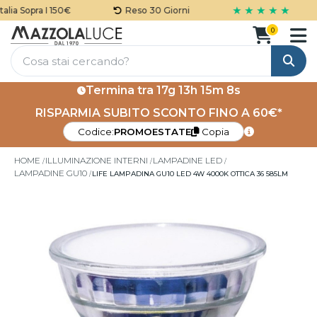
★ ★ ★ ★ ★
lia Sopra I 150€
Reso 30 Giorni
0
Cerca
Termina tra
17g 13h 15m 8s
RISPARMIA SUBITO SCONTO FINO A 60€*
Codice:
PROMOESTATE
Copia
HOME
ILLUMINAZIONE INTERNI
LAMPADINE LED
LAMPADINE GU10
LIFE LAMPADINA GU10 LED 4W 4000K OTTICA 36 585LM