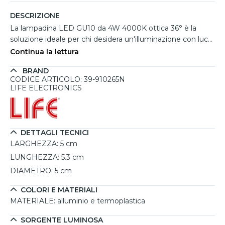
DESCRIZIONE
La lampadina LED GU10 da 4W 4000K ottica 36° è la
soluzione ideale per chi desidera un'illuminazione con luce
naturale.
Continua la lettura
BRAND
CODICE ARTICOLO: 39-910265N
LIFE ELECTRONICS
DETTAGLI TECNICI
LARGHEZZA:
5 cm
LUNGHEZZA:
5.3 cm
DIAMETRO:
5 cm
COLORI E MATERIALI
MATERIALE:
alluminio e termoplastica
SORGENTE LUMINOSA