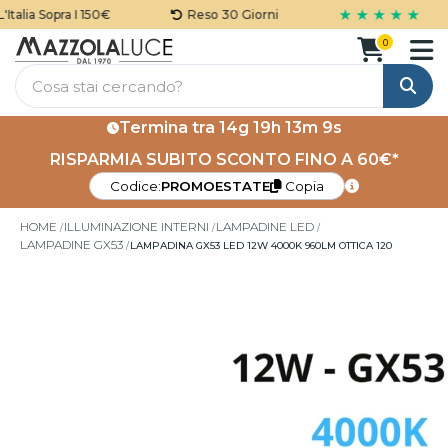
★ ★ ★ ★ ★
talia Sopra I 150€
Reso 30 Giorni
0
Cerca
Termina tra
14g 19h 13m 9s
RISPARMIA SUBITO SCONTO FINO A 60€*
Codice:
PROMOESTATE
Copia
HOME
ILLUMINAZIONE INTERNI
LAMPADINE LED
LAMPADINE GX53
LAMPADINA GX53 LED 12W 4000K 960LM OTTICA 120