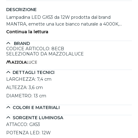
DESCRIZIONE
Lampadina LED GX53 da 12W prodotta dal brand
MANTRA, emette una luce bianco naturale a 4000K,
perfetta per ambienti come cucina, soggiorno, corridoio o
Continua la lettura
ufficio, dove una luce chiara e non affaticante è essenziale.
BRAND
Grazie alla tecnologia LED avanzata, questa lampadina
CODICE ARTICOLO: 8ECB
offre un basso consumo energetico e una durata stimata
SELEZIONATO DA MAZZOLALUCE
di circa 15.000 ore, garantendo un risparmio significativo
sulla bolletta. Con un flusso luminoso di 960 lumen e un
angolo di illuminazione di 120°, assicura una distribuzione
DETTAGLI TECNICI
uniforme della luce.
LARGHEZZA:
7,4 cm
ALTEZZA:
3,6 cm
DIAMETRO:
13 cm
COLORI E MATERIALI
SORGENTE LUMINOSA
ATTACCO:
GX53
POTENZA LED:
12W