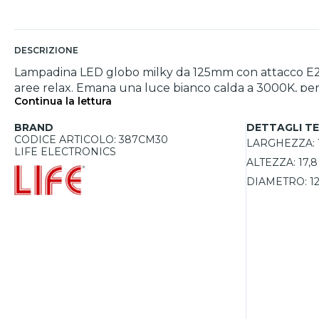
DESCRIZIONE
Lampadina LED globo milky da 125mm con attacco E27 e
aree relax. Emana una luce bianco calda a 3000K, perf
Continua la lettura
luce grazie all'ampia ottica di 320°, coprendo effic
lampadina da 136W, ma con un notevole risparmio ener
BRAND
DETTAGLI TE
sostenibile e conveniente. Non dimmerabile, offre una 
CODICE ARTICOLO: 387CM30
LARGHEZZA:
LIFE ELECTRONICS
ALTEZZA:
17,
DIAMETRO:
1