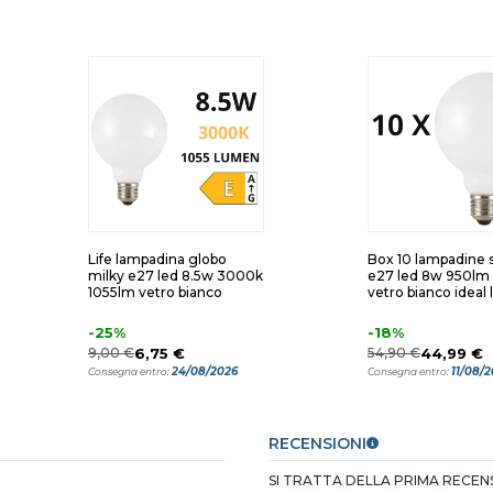
Life lampadina globo
Box 10 lampadine s
milky e27 led 8.5w 3000k
e27 led 8w 950lm
1055lm vetro bianco
vetro bianco ideal 
-25%
-18%
9,00 €
6,75 €
54,90 €
44,99 €
24/08/2026
11/08/
Consegna entro:
Consegna entro:
RECENSIONI
SI TRATTA DELLA PRIMA RECE