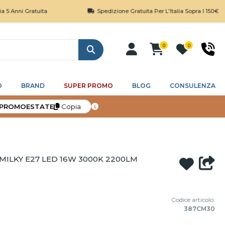
 Gratuita
Spedizione Gratuita Per L'Italia Sopra I 150€
0
0
Cerca
O
BRAND
SUPER PROMO
BLOG
CONSULENZA
PROMOESTATE
Copia
MILKY E27 LED 16W 3000K 2200LM
Codice articolo:
387CM30