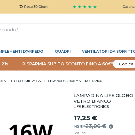
★ ★ ★ ★ ★
Reso 30 Giorni
Garanzia 5 Anni
MPLEMENTI D'ARREDO
QUADRI
VENTILATORI DA SOFFITT
 20s
RISPARMIA SUBITO SCONTO FINO A 60€*
Codice:
NA LIFE GLOBO MILKY E27 LED 16W 3000K 2200LM VETRO BIANCO
LAMPADINA LIFE GLOBO 
VETRO BIANCO
LIFE ELECTRONICS
17,25 €
23,00 €
MSRP
IVA incl.