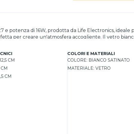
 potenza di 16W, prodotta da Life Electronics, ideale p
etta per creare un'atmosfera accogliente. Il vetro bianc
acemente l’ambiente. Con una luminosità di 2200 lumen, q
getico. La durata media di 20.000 ore riduce la frequen
CNICI
COLORI E MATERIALI
resa luminosa di alta qualità con CRI 80.
12,5 CM
COLORE:
BIANCO SATINATO
8 CM
MATERIALE:
VETRO
2,5 CM