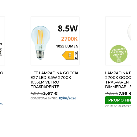
GO
LIFE LAMPADINA GOCCIA
LAMPADINA E27
E27 LED 8.5W 2700K
2700K GOCCIA
1055LM VETRO
TRASPARENTE
TRASPARENTE
DIMMERABILE
BLUETOOTH EG
4,90 €
3,67 €
14,64 €
7,99 €
12/08/2026
CONSEGNA ENTRO:
PROMO FINE 
26
12
CONSEGNA ENTRO: