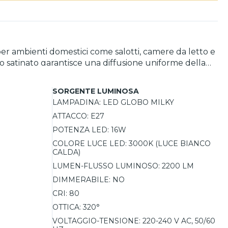
er ambienti domestici come salotti, camere da letto e
o satinato garantisce una diffusione uniforme della
uesta lampadina è equivalente a una tradizionale
za delle sostituzioni, rendendola una soluzione
SORGENTE LUMINOSA
LAMPADINA:
LED GLOBO MILKY
ATTACCO:
E27
POTENZA LED:
16W
COLORE LUCE LED:
3000K (LUCE BIANCO
CALDA)
LUMEN-FLUSSO LUMINOSO:
2200 LM
DIMMERABILE:
NO
CRI:
80
OTTICA:
320°
VOLTAGGIO-TENSIONE:
220-240 V AC, 50/60