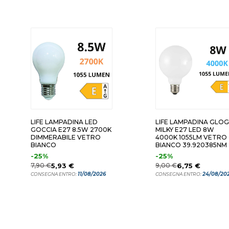
LIFE LAMPADINA LED
LIFE LAMPADINA GLO
GOCCIA E27 8.5W 2700K
MILKY E27 LED 8W
DIMMERABILE VETRO
4000K 1055LM VETRO
BIANCO
BIANCO 39.920385NM
-25%
-25%
7,90 €
5,93 €
9,00 €
6,75 €
11/08/2026
24/08/20
CONSEGNA ENTRO:
CONSEGNA ENTRO: