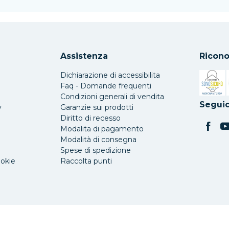
Assistenza
Ricono
Dichiarazione di accessibilita
Faq - Domande frequenti
Condizioni generali di vendita
Si apre 
Seguic
y
Garanzie sui prodotti
Diritto di recesso
Modalita di pagamento
Modalità di consegna
Spese di spedizione
ookie
Raccolta punti