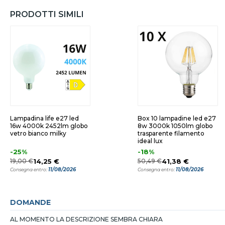
PRODOTTI SIMILI
Lampadina life e27 led
Box 10 lampadine led e27
16w 4000k 2452lm globo
8w 3000k 1050lm globo
vetro bianco milky
trasparente filamento
ideal lux
-25%
-18%
19,00 €
14,25 €
50,49 €
41,38 €
11/08/2026
11/08/2026
Consegna entro:
Consegna entro:
DOMANDE
AL MOMENTO LA DESCRIZIONE SEMBRA CHIARA