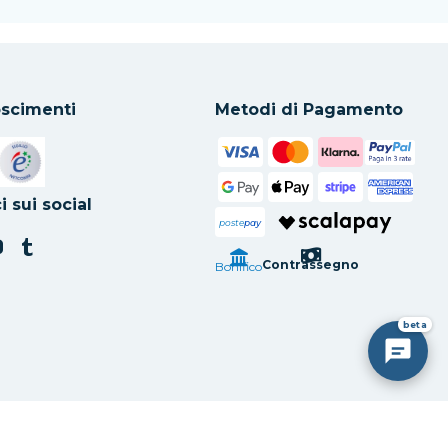
scimenti
Metodi di Pagamento
in una nuova scheda
Si apre in una nuova scheda
i sui social
poste
pay
Contrassegno
Bonifico
beta