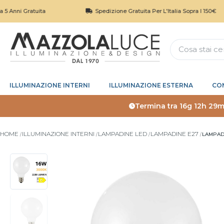
Gratuita
Spedizione Gratuita Per L'Italia Sopra I 150€
ILLUMINAZIONE INTERNI
ILLUMINAZIONE ESTERNA
CO
Termina tra
16g 12h 29m
HOME
ILLUMINAZIONE INTERNI
LAMPADINE LED
LAMPADINE E27
LAMPADI