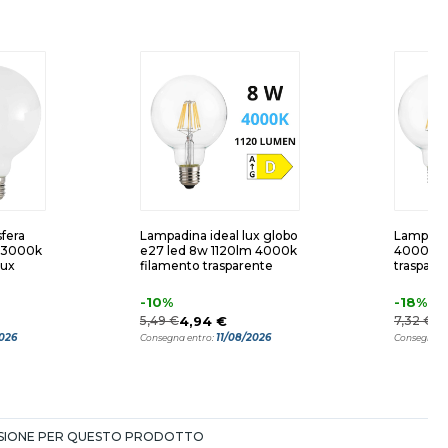
fera
Lampadina ideal lux globo
Lampadi
 3000k
e27 led 8w 1120lm 4000k
4000k 1
lux
filamento trasparente
trasparen
-10%
-18%
5,49 €
4,94 €
7,32 €
6
2026
11/08/2026
Consegna entro:
Consegna e
NSIONE PER QUESTO PRODOTTO