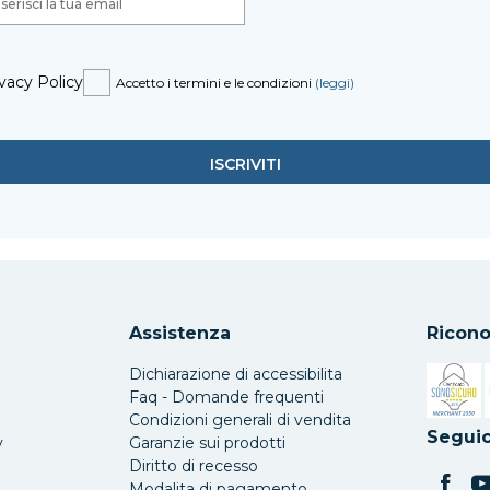
vacy Policy
Accetto i termini e le condizioni
(leggi)
Assistenza
Ricono
Dichiarazione di accessibilita
Faq - Domande frequenti
Condizioni generali di vendita
Si apre 
Seguic
y
Garanzie sui prodotti
Diritto di recesso
Modalita di pagamento