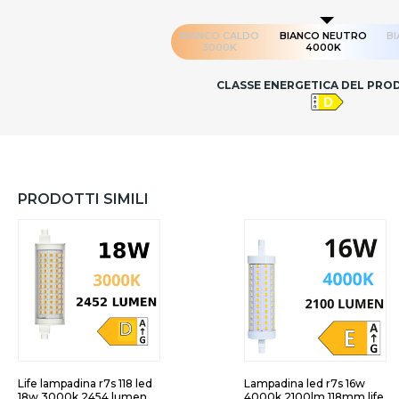
BIANCO CALDO
BIANCO NEUTRO
B
3000K
4000K
CLASSE ENERGETICA DEL PR
PRODOTTI SIMILI
Life lampadina r7s 118 led
Lampadina led r7s 16w
18w 3000k 2454 lumen
4000k 2100lm 118mm life