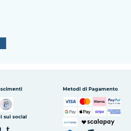
scimenti
Metodi di Pagamento
in una nuova scheda
Si apre in una nuova scheda
i sui social
poste
pay