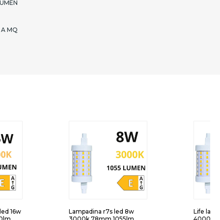
LUMEN
 A MQ
 led 16w
Lampadina r7s led 8w
Life lam
0lm
3000k 78mm 1055lm
4000k 