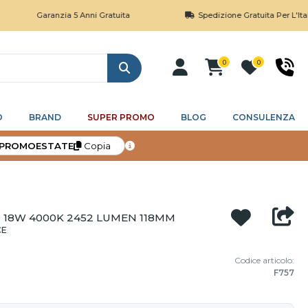
Garanzia 5 Anni Gratuita
Spedizione Gratuita Per L'Italia So
0
0
Cerca
O
BRAND
SUPER PROMO
BLOG
CONSULENZA
PROMOESTATE
Copia
D 18W 4000K 2452 LUMEN 118MM
CE
Codice articolo:
F757