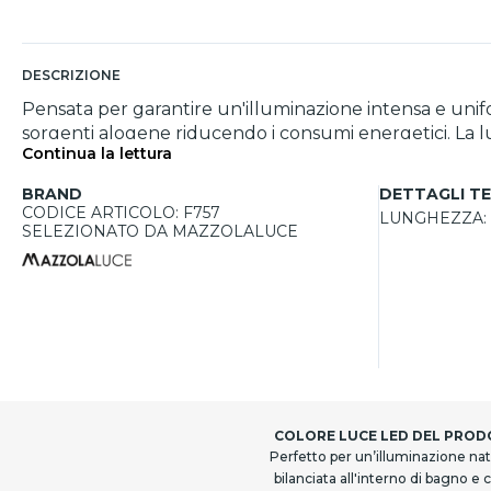
DESCRIZIONE
Pensata per garantire un'illuminazione intensa e unif
sorgenti alogene riducendo i consumi energetici. La luc
Continua la lettura
commerciali. Con una potenza luminosa di 2452 lumen a
facilmente in piantane, applique e faretti compatibili
BRAND
DETTAGLI TE
CODICE ARTICOLO: F757
LUNGHEZZA:
SELEZIONATO DA MAZZOLALUCE
COLORE LUCE LED DEL PRO
Perfetto per un’illuminazione nat
bilanciata all'interno di bagno e 