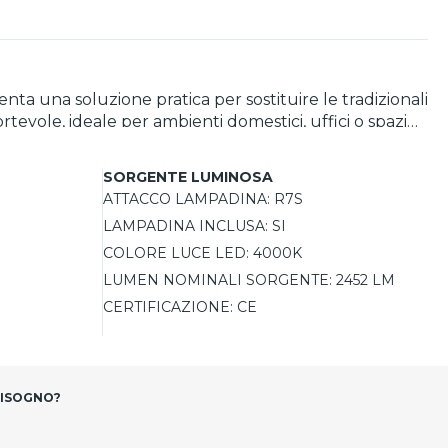
a una soluzione pratica per sostituire le tradizionali
tevole, ideale per ambienti domestici, uffici o spazi
ura compatta lineare in finitura bianca si integra
SORGENTE LUMINOSA
ATTACCO LAMPADINA:
R7S
LAMPADINA INCLUSA:
SI
COLORE LUCE LED:
4000K
LUMEN NOMINALI SORGENTE:
2452 LM
CERTIFICAZIONE:
CE
BISOGNO?