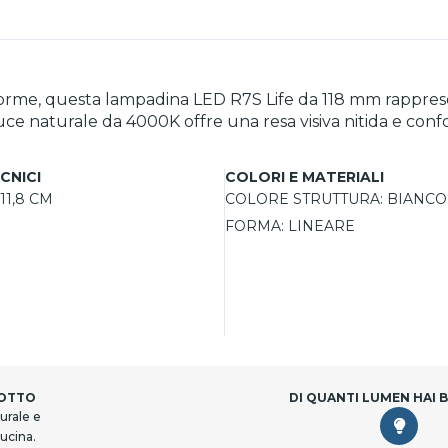
orme, questa lampadina LED R7S Life da 118 mm rappresent
e naturale da 4000K offre una resa visiva nitida e confor
ssicura un'ottima diffusione della luce, mentre la strutt
 con attacco R7S.
CNICI
COLORI E MATERIALI
11,8 CM
COLORE STRUTTURA:
BIANCO
FORMA:
LINEARE
DOTTO
DI QUANTI LUMEN HAI 
urale e
cucina.