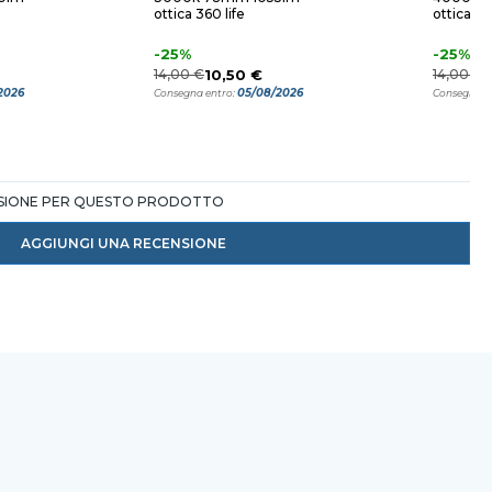
ottica 360 life
ottica 3
-25%
-25%
14,00 €
10,50 €
14,00 €
1
2026
05/08/2026
Consegna entro:
Consegna e
NSIONE PER QUESTO PRODOTTO
AGGIUNGI UNA RECENSIONE