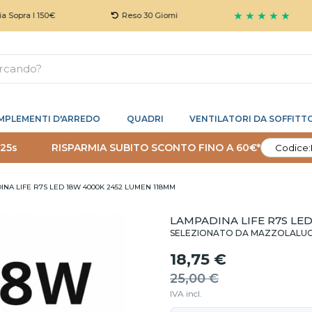
★ ★ ★ ★ ★
pra I 150€
Reso 30 Giorni
MPLEMENTI D'ARREDO
QUADRI
VENTILATORI DA SOFFITT
 24s
RISPARMIA SUBITO SCONTO FINO A 60€*
Codice:
NA LIFE R7S LED 18W 4000K 2452 LUMEN 118MM
LAMPADINA LIFE R7S LE
SELEZIONATO DA MAZZOLALU
18,75 €
25,00 €
IVA incl.