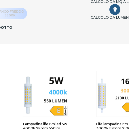
CALCOLO DA MQ A 
IANCO FREDDO
5500K
CALCOLO DA LUMEN
ODOTTO
Lampadina life r7s led 5w
Life lampadina r7s
4000k 78mm 550lm
3000k 118mm 210