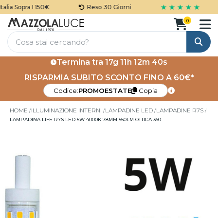
★ ★ ★ ★ ★
lia Sopra I 150€
Reso 30 Giorni
0
Cerca
Termina tra
17g 11h 12m 40s
RISPARMIA SUBITO SCONTO FINO A 60€*
Codice:
PROMOESTATE
Copia
HOME
ILLUMINAZIONE INTERNI
LAMPADINE LED
LAMPADINE R7S
LAMPADINA LIFE R7S LED 5W 4000K 78MM 550LM OTTICA 360