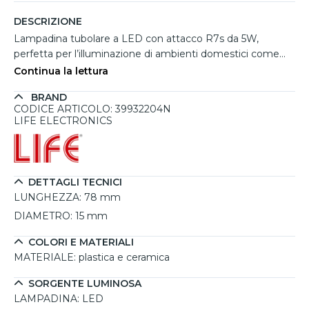
DESCRIZIONE
Lampadina tubolare a LED con attacco R7s da 5W,
perfetta per l’illuminazione di ambienti domestici come
salotti, studi e sale da pranzo, offrendo una luce naturale
Continua la lettura
da 4000K che copre circa 5-6 metri quadrati. Con una resa
BRAND
luminosa di 550 lumen e un angolo di illuminazione
CODICE ARTICOLO: 39932204N
completo di 360°, garantisce una distribuzione uniforme
LIFE ELECTRONICS
della luce per un’illuminazione omogenea. Realizzata in
plastica e ceramica, questa lampadina è pensata per
durare fino a 15.000 ore, assicurando un risparmio
energetico significativo e riducendo le sostituzioni
DETTAGLI TECNICI
frequenti. Grazie al suo design compatto e alla classe
LUNGHEZZA:
78 mm
energetica E, è un’opzione versatile per vari apparecchi di
DIAMETRO:
15 mm
illuminazione con attacco R7s.
COLORI E MATERIALI
MATERIALE:
plastica e ceramica
SORGENTE LUMINOSA
LAMPADINA:
LED