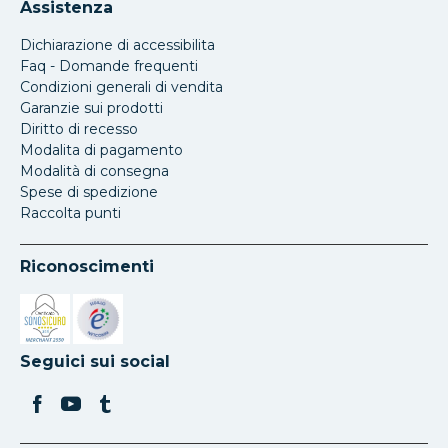
Assistenza
Dichiarazione di accessibilita
Faq - Domande frequenti
Condizioni generali di vendita
Garanzie sui prodotti
Diritto di recesso
Modalita di pagamento
Modalità di consegna
Spese di spedizione
Raccolta punti
Riconoscimenti
Si apre in una nuova scheda
Si apre in una nuova scheda
Seguici sui social