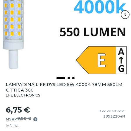
LAMPADINA LIFE R7S LED 5W 4000K 78MM 550LM
OTTICA 360
LIFE ELECTRONICS
6,75 €
Codice articolo:
39932204N
9,00 €
MSRP
IVA incl.