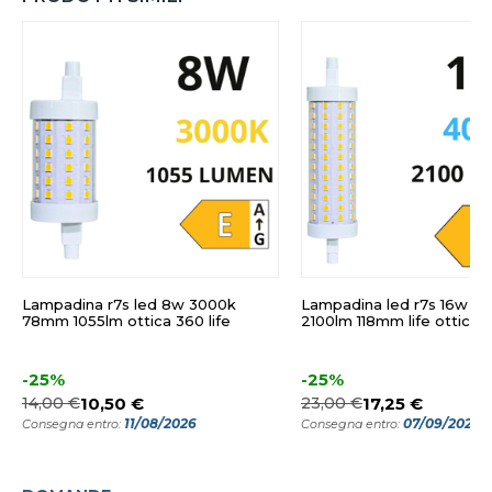
Lampadina r7s led 8w 3000k
Lampadina led r7s 16w 4
78mm 1055lm ottica 360 life
2100lm 118mm life ottica 
-25%
-25%
14,00 €
10,50 €
23,00 €
17,25 €
11/08/2026
07/09/2026
Consegna entro:
Consegna entro: