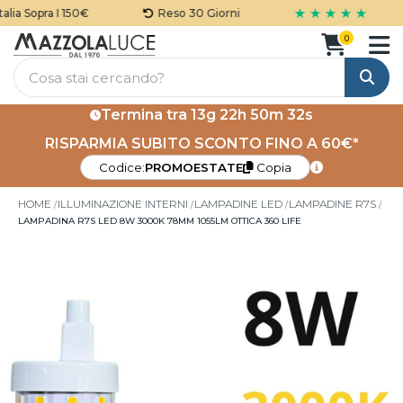
★ ★ ★ ★ ★
ia Sopra I 150€
Reso 30 Giorni
0
Cerca
Termina tra
13g 22h 50m 32s
RISPARMIA SUBITO SCONTO FINO A 60€*
Codice:
PROMOESTATE
Copia
HOME
ILLUMINAZIONE INTERNI
LAMPADINE LED
LAMPADINE R7S
LAMPADINA R7S LED 8W 3000K 78MM 1055LM OTTICA 360 LIFE