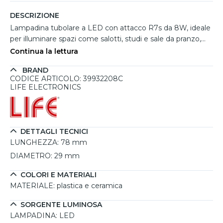
DESCRIZIONE
Lampadina tubolare a LED con attacco R7s da 8W, ideale
per illuminare spazi come salotti, studi e sale da pranzo,
emettendo una piacevole luce calda a 3000K che copre
Continua la lettura
circa 10-11 metri quadrati. Con un’emissione luminosa di
BRAND
1055 lumen e un angolo di illuminazione completo a 360°,
CODICE ARTICOLO: 39932208C
garantisce una distribuzione uniforme della luce.
LIFE ELECTRONICS
Realizzata in plastica e ceramica, questa lampadina offre
un’elevata efficienza energetica e una durata di circa
30.000 ore, riducendo così la frequenza delle sostituzioni.
Il design compatto si adatta a diversi apparecchi con
DETTAGLI TECNICI
attacco R7s, ideale per illuminare senza necessità di
LUNGHEZZA:
78 mm
regolazione di intensità. La lampadina presenta un CRI di
DIAMETRO:
29 mm
80, assicurando una buona resa dei colori.
COLORI E MATERIALI
MATERIALE:
plastica e ceramica
SORGENTE LUMINOSA
LAMPADINA:
LED