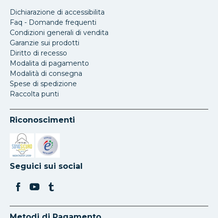
Dichiarazione di accessibilita
Faq - Domande frequenti
Condizioni generali di vendita
Garanzie sui prodotti
Diritto di recesso
Modalita di pagamento
Modalità di consegna
Spese di spedizione
Raccolta punti
Riconoscimenti
Si apre in una nuova scheda
Si apre in una nuova scheda
Seguici sui social
Metodi di Pagamento