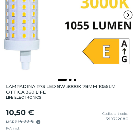
LAMPADINA R7S LED 8W 3000K 78MM 1055LM
OTTICA 360 LIFE
LIFE ELECTRONICS
10,50 €
Codice articolo:
39932208C
14,00 €
MSRP
IVA incl.