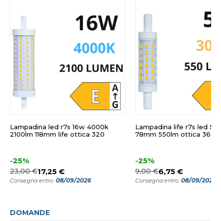
Lampadina led r7s 16w 4000k
Lampadina life r7s led 5
2100lm 118mm life ottica 320
78mm 550lm ottica 360
-25%
-25%
23,00 €
17,25 €
9,00 €
6,75 €
08/09/2026
08/09/2026
Consegna entro:
Consegna entro:
DOMANDE