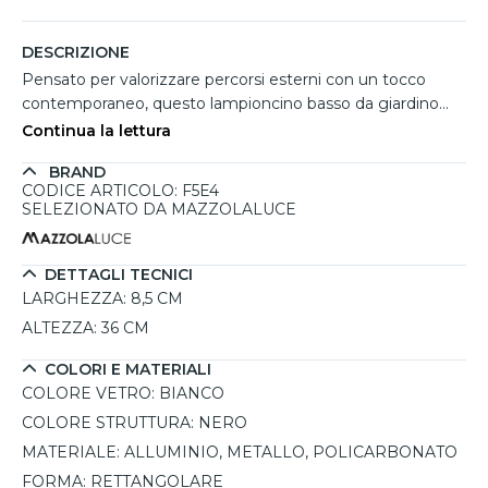
DESCRIZIONE
Pensato per valorizzare percorsi esterni con un tocco
contemporaneo, questo lampioncino basso da giardino
combina una struttura slanciata con una testa inclinata
Continua la lettura
che dirige la luce in modo funzionale e decorativo. La
BRAND
finitura nera in alluminio e metallo si integra facilmente in
CODICE ARTICOLO: F5E4
contesti moderni, mentre il diffusore bianco in
SELEZIONATO DA MAZZOLALUCE
policarbonato ammorbidisce l’emissione luminosa. Dotato
di LED integrato da 960 lumen e 3000K, offre
un’illuminazione calda ideale per vialetti e patio. Altezza 36
DETTAGLI TECNICI
cm e base da 8,5 cm garantiscono stabilità e praticità.
LARGHEZZA:
8,5 CM
ALTEZZA:
36 CM
COLORI E MATERIALI
COLORE VETRO:
BIANCO
COLORE STRUTTURA:
NERO
MATERIALE:
ALLUMINIO, METALLO, POLICARBONATO
FORMA:
RETTANGOLARE