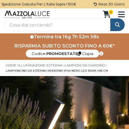
edizione Gratuita Per L'Italia Sopra I 150€
Reso 30 Giorni
0
Cerca
Termina tra
16g 7h 52m 58s
RISPARMIA SUBITO SCONTO FINO A 60€*
Codice:
PROMOESTATE
Copia
HOME
ILLUMINAZIONE ESTERNA
LAMPIONI DA GIARDINO
LAMPIONCINO DA ESTERNO MODERNO IP44 NERO LED 3000K H36 CM