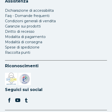
Assistenza
Dichiarazione di accessibilita
Faq - Domande frequenti
Condizioni generali di vendita
Garanzie sui prodotti
Diritto di recesso
Modalita di pagamento
Modalità di consegna
Spese di spedizione
Raccolta punti
Riconoscimenti
Si apre in una nuova scheda
Si apre in una nuova scheda
Seguici sui social