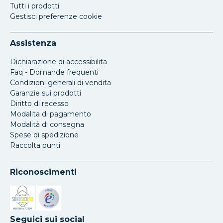
Tutti i prodotti
Gestisci preferenze cookie
Assistenza
Dichiarazione di accessibilita
Faq - Domande frequenti
Condizioni generali di vendita
Garanzie sui prodotti
Diritto di recesso
Modalita di pagamento
Modalità di consegna
Spese di spedizione
Raccolta punti
Riconoscimenti
Si apre in una nuova scheda
Si apre in una nuova scheda
Seguici sui social