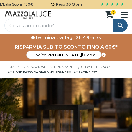
★ ★ ★ ★ ★
talia Sopra I 150€
Reso 30 Giorni
0
Cerca
Termina tra
15g 12h 49m 6s
RISPARMIA SUBITO SCONTO FINO A 60€*
Codice:
PROMOESTATE
Copia
HOME
ILLUMINAZIONE ESTERNA
APPLIQUE DA ESTERNO
LAMPIONE BASSO DA GIARDINO IP54 NERO LAMPADINE E27