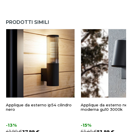
PRODOTTI SIMILI
Applique da esterno ip54 cilindro
Applique da esterno nera
nero
moderna gu10 3000k
-13%
-15%
43,90 €
37,99 €
63,40 €
53,99 €