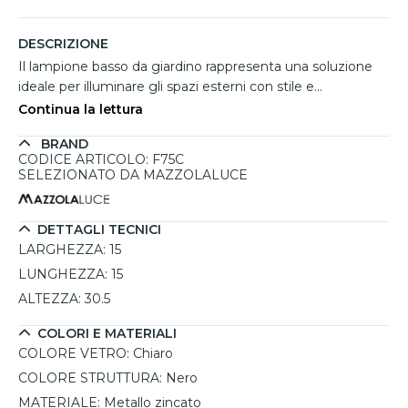
DESCRIZIONE
Il lampione basso da giardino rappresenta una soluzione
ideale per illuminare gli spazi esterni con stile e
funzionalità. Realizzato con una robusta cornice in metallo
Continua la lettura
zincato di colore nero, il design moderno si integra
BRAND
perfettamente in qualsiasi ambiente esterno. Al suo
CODICE ARTICOLO: F75C
interno, un cilindro di vetro chiaro consente di ammirare la
SELEZIONATO DA MAZZOLALUCE
lampadina, creando un effetto luminoso affascinante. Con
un grado di protezione IP54, è progettato per resistere a
spruzzi d'acqua e polvere, garantendo così un utilizzo
DETTAGLI TECNICI
sicuro anche in condizioni atmosferiche variabili. È
LARGHEZZA:
15
compatibile con lampadine E27, offrendo la flessibilità di
LUNGHEZZA:
15
scegliere la sorgente luminosa che meglio si adatta alle
ALTEZZA:
30.5
proprie esigenze di illuminazione.
COLORI E MATERIALI
COLORE VETRO:
Chiaro
COLORE STRUTTURA:
Nero
MATERIALE:
Metallo zincato