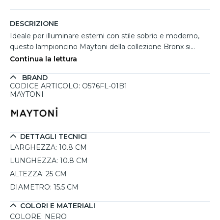
DESCRIZIONE
Ideale per illuminare esterni con stile sobrio e moderno,
questo lampioncino Maytoni della collezione Bronx si
distingue per il suo design compatto e funzionale. La
Continua la lettura
struttura in alluminio nero opaco, abbinata al diffusore
BRAND
trasparente con riflettori interni, garantisce una diffusione
CODICE ARTICOLO: O576FL-01B1
omogenea e ben direzionata della luce. Resistente agli
MAYTONI
agenti atmosferici grazie alla protezione IP54, ospita una
lampadina E27 fino a 60W (non inclusa), risultando adatto
a ogni esigenza di illuminazione per l’outdoor. La sua
forma cilindrica lo rende facilmente integrabile in qualsiasi
DETTAGLI TECNICI
contesto architettonico.
LARGHEZZA:
10.8 CM
LUNGHEZZA:
10.8 CM
ALTEZZA:
25 CM
DIAMETRO:
15.5 CM
COLORI E MATERIALI
COLORE:
NERO