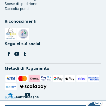
Spese di spedizione
Raccolta punti
Riconoscimenti
Si apre in una nuova scheda
Si apre in una nuova scheda
Seguici sui social
Metodi di Pagamento
poste
pay
Contrassegno
Bonifico
beta