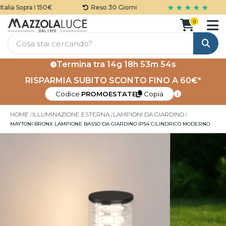
★ ★ ★ ★ ★
ia Sopra I 150€
Reso 30 Giorni
0
Cerca
Termina tra
14g 18h 53m 53s
RISPARMIA SUBITO SCONTO FINO A 60€*
Codice:
PROMOESTATE
Copia
HOME
ILLUMINAZIONE ESTERNA
LAMPIONI DA GIARDINO
MAYTONI BRONX LAMPIONE BASSO DA GIARDINO IP54 CILINDRICO MODERNO