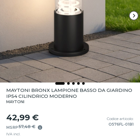
MAYTONI BRONX LAMPIONE BASSO DA GIARDINO
IP54 CILINDRICO MODERNO
MAYTONI
42,99 €
Codice articolo:
O576FL-01B1
57,48 €
MSRP
IVA incl.