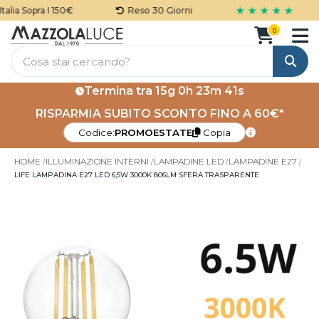
★ ★ ★ ★ ★
lia Sopra I 150€
Reso 30 Giorni
0
Cerca
Termina tra
15g 0h 23m 40s
RISPARMIA SUBITO SCONTO FINO A 60€*
Codice:
PROMOESTATE
Copia
HOME
ILLUMINAZIONE INTERNI
LAMPADINE LED
LAMPADINE E27
LIFE LAMPADINA E27 LED 6,5W 3000K 806LM SFERA TRASPARENTE