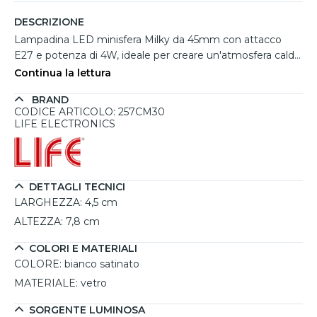
DESCRIZIONE
Lampadina LED minisfera Milky da 45mm con attacco
E27 e potenza di 4W, ideale per creare un'atmosfera calda
e accogliente in ambienti domestici come salotti, camere
Continua la lettura
da letto e cucine. La luce bianco calda a 3000K e il flusso
BRAND
luminoso di 470 lumen rendono questa lampadina
CODICE ARTICOLO: 257CM30
perfetta per illuminare superfici di circa 4-5 metri quadrati,
LIFE ELECTRONICS
con una diffusione uniforme della luce grazie all'ottica di
320°. La finitura in vetro bianco satinato aggiunge un
tocco moderno ed elegante all'illuminazione degli
ambienti. Non dimmerabile, garantisce una luce stabile e
DETTAGLI TECNICI
una durata media di 15.000 ore, assicurando risparmio
LARGHEZZA:
4,5 cm
energetico e riducendo la necessità di sostituzioni
ALTEZZA:
7,8 cm
frequenti.
COLORI E MATERIALI
COLORE:
bianco satinato
MATERIALE:
vetro
SORGENTE LUMINOSA