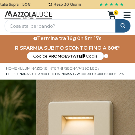
★ ★ ★ ★ ★
ia Sopra I 150€
Reso 30 Giorni
0
Cerca
Termina tra
16g 0h 5m 16s
RISPARMIA SUBITO SCONTO FINO A 60€*
Codice:
PROMOESTATE
Copia
HOME
ILLUMINAZIONE INTERNI
SEGNAPASSO LED
LIFE SEGNAPASSO BIANCO LED DA INCASSO 2W CCT 3000K 4000K 5000K IP65