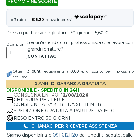
PROMO FINE SCORTE
€ 5.20
Prezzo piu basso negli ultimi 30 giorni - 15,60 €
Sei un'azienda o un professionista che lavora con
Quantità
grandi forniture?
Ottieni
3
punti
, equivalenti a
0,60 €
di sconto per il prossimo
acquisto
5 ANNI DI GARANZIA GRATUITA
DISPONIBILE - SPEDITO IN 24H
CONSEGNA ENTRO:
12/08/2026
CHIUSURA PER FERIE:
CONSEGNE A PARTIRE DA SETTEMBRE.
SPEDIZIONE GRATUITA A PARTIRE DA 150€
RESO ENTRO 30 GIORNI
CHIAMACI PER RICEVERE ASSISTENZA
Siamo disponibili allo
091 6121120
dal lunedì al sabato, dalle