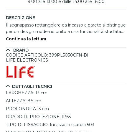
9:00 alle 13:00 e dalle 14:00 alle 18:00
DESCRIZIONE
Il segnapasso rettangolare da incasso a parete si distingue
per un design moderno unito a una funzionalità studiata
per valorizzare con discrezione ambienti esterni come
Continua la lettura
camminamenti, scale o giardini. La struttura in plastica
BRAND
resistente con copertura effetto acciaio corten dona un
CODICE ARTICOLO: 399PL5030CFN-BI
tocco rustico ed elegante, perfetto per spazi architettonici
LIFE ELECTRONICS
contemporanei o naturali. L’ottica da 100° diffonde la luce
in modo mirato verso il basso, migliorando la sicurezza
nelle ore serali. La tonalità luminosa è regolabile tra 3000K,
4000K e 5000K, permettendo di personalizzare
DETTAGLI TECNICI
l’atmosfera in base alle necessità. Compatibile con
LARGHEZZA:
13 cm
cassette 503, consente un’installazione rapida e senza
ALTEZZA:
8,5 cm
opere murarie. Con grado IP65, offre protezione totale da
PROFONDITA':
3 cm
polvere e agenti atmosferici, assicurando affidabilità e
lunga durata all’esterno.
GRADO DI PROTEZIONE:
IP65
TIPO DI FISSAGGIO:
Incasso in scatola 503