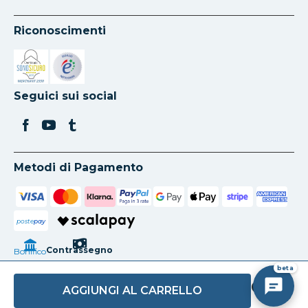
Riconoscimenti
Si apre in una nuova scheda
Si apre in una nuova scheda
Seguici sui social
Metodi di Pagamento
poste
pay
Contrassegno
Bonifico
beta
AGGIUNGI AL CARRELLO