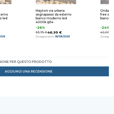
Maytoni via urbana
Ondaluc
terno
segnapasso da esterno
free squ
o led
bianco moderno led
bianco 
4000k ip54
-26%
-24%
63,75 €
46,99 €
42,00 €
2026
18/08/2026
Consegna entro:
Consegna e
NSIONE PER QUESTO PRODOTTO
AGGIUNGI UNA RECENSIONE