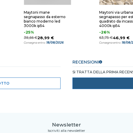
Maytoni mane
Maytoni via urbana
segnapasso da esterno
segnapasso per es
bianco moderno led
quadrato da incass
3000k ip54
4000k ip54
-25%
-26%
38,66 €
28,99 €
63,75 €
46,99 €
18/08/2026
18/08/
Consegna entro:
Consegna entro:
RECENSIONI
SI TRATTA DELLA PRIMA RECE
OTTO
Newsletter
Iscriviti alla newsletter