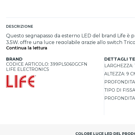
DESCRIZIONE
Questo segnapasso da esterno LED del brand Life è pro
3,5W, offre una luce regolabile grazie allo switch Tri
Continua la lettura
durata stimata di 25.000 ore e un grado di protezione IP
scale esterne. Le sue dimensioni compatte (19 cm di l
BRAND
DETTAGLI TE
CODICE ARTICOLO: 399PL5060GCFN
LARGHEZZA:
LIFE ELECTRONICS
ALTEZZA:
9 C
PROFONDITA'
TIPO DI FISS
PROFONDITA'
COLORE LUCE LED DEL PRO