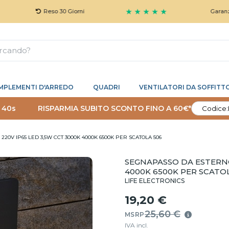
★ ★ ★ ★ ★
Reso 30 Giorni
Garanzia 5 Anni
MPLEMENTI D'ARREDO
QUADRI
VENTILATORI DA SOFFITT
 39s
RISPARMIA SUBITO SCONTO FINO A 60€*
Codice:
20V IP65 LED 3,5W CCT 3000K 4000K 6500K PER SCATOLA 506
SEGNAPASSO DA ESTERNO
4000K 6500K PER SCATO
LIFE ELECTRONICS
19,20 €
25,60 €
MSRP
IVA incl.