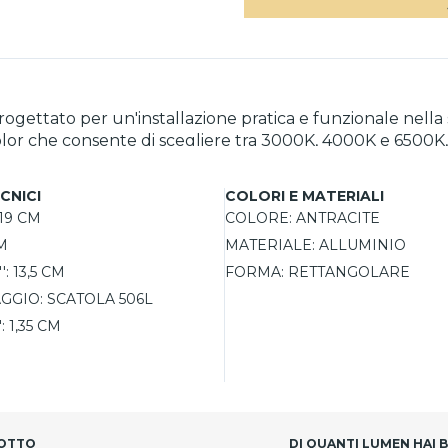
gettato per un'installazione pratica e funzionale nella
color che consente di scegliere tra 3000K, 4000K e 6500K,
65, è perfetto per resistere agli agenti atmosferici, garant
arghezza, 9 cm di altezza e 13,5 cm di profondità) lo ren
CNICI
COLORI E MATERIALI
19 CM
COLORE:
ANTRACITE
M
MATERIALE:
ALLUMINIO
':
13,5 CM
FORMA:
RETTANGOLARE
AGGIO:
SCATOLA 506L
:
1,35 CM
DOTTO
DI QUANTI LUMEN HAI 