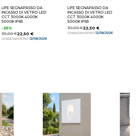
LIFE SEGNAPASSO DA
LIFE SEGNAPASSO DA
L
INCASSO DI VETRO LED
INCASSO DI VETRO LED
M
CCT 3000K 4000K
CCT 3000K 4000K
3
5000K IP65
5000K IP65
E
-25%
30,00 €
22,50 €
2
12/08/2026
30,00 €
22,50 €
CONSEGNA ENTRO:
C
12/08/2026
CONSEGNA ENTRO: