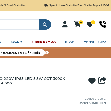
 Gratuita
Spedizione Gratuita Per L'Italia Sopra I 150€
0
0
Cerca
O
BRAND
SUPER PROMO
BLOG
CONSULENZA
PROMOESTATE
Copia
 220V IP65 LED 3,5W CCT 3000K
LA 506
Codice articolo:
399PL5060GCFN