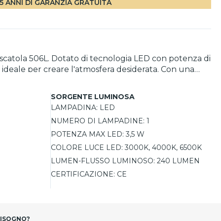
5 ANNI DI GARANZIA GRATUITA
 scatola 506L. Dotato di tecnologia LED con potenza di
 ideale per creare l'atmosfera desiderata. Con una
endo prestazioni affidabili per vialetti, giardini o
dono discreto ed elegante per ogni ambiente.
SORGENTE LUMINOSA
LAMPADINA:
LED
NUMERO DI LAMPADINE:
1
POTENZA MAX LED:
3,5 W
COLORE LUCE LED:
3000K, 4000K, 6500K
LUMEN-FLUSSO LUMINOSO:
240 LUMEN
CERTIFICAZIONE:
CE
BISOGNO?