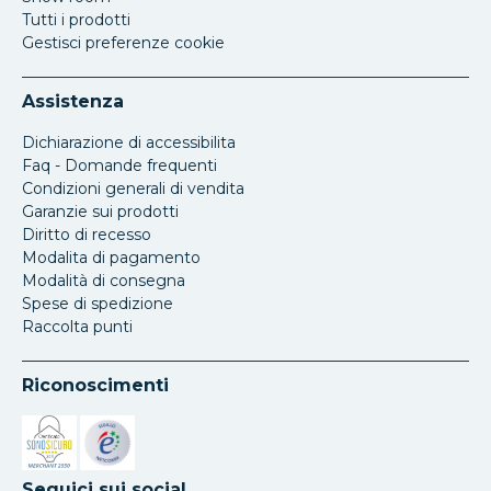
Tutti i prodotti
Gestisci preferenze cookie
Assistenza
Dichiarazione di accessibilita
Faq - Domande frequenti
Condizioni generali di vendita
Garanzie sui prodotti
Diritto di recesso
Modalita di pagamento
Modalità di consegna
Spese di spedizione
Raccolta punti
Riconoscimenti
Si apre in una nuova scheda
Si apre in una nuova scheda
Seguici sui social