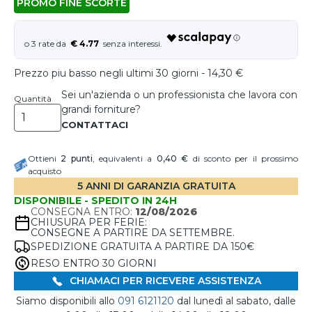
PROMO FINE SCORTE
€ 4.77
Prezzo piu basso negli ultimi 30 giorni - 14,30 €
Sei un'azienda o un professionista che lavora con
Quantità
grandi forniture?
Ottieni
2
punti
, equivalenti a
0,40 €
di sconto per il prossimo
acquisto
5 ANNI DI GARANZIA GRATUITA
DISPONIBILE - SPEDITO IN 24H
CONSEGNA ENTRO:
12/08/2026
CHIUSURA PER FERIE:
CONSEGNE A PARTIRE DA SETTEMBRE.
SPEDIZIONE GRATUITA A PARTIRE DA 150€
RESO ENTRO 30 GIORNI
CHIAMACI PER RICEVERE ASSISTENZA
Siamo disponibili allo
091 6121120
dal lunedì al sabato, dalle