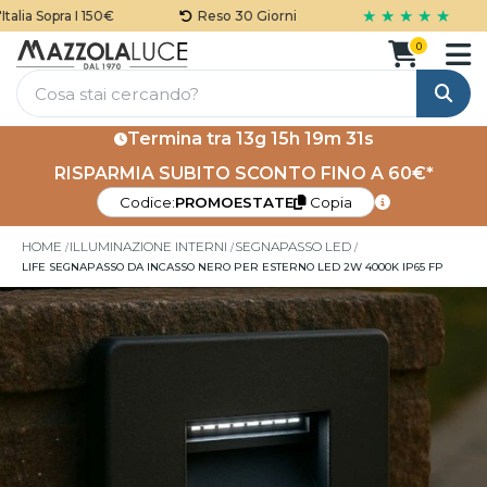
★ ★ ★ ★ ★
ia Sopra I 150€
Reso 30 Giorni
0
Cerca
Termina tra
13g 15h 19m 31s
RISPARMIA SUBITO SCONTO FINO A 60€*
Codice:
PROMOESTATE
Copia
HOME
ILLUMINAZIONE INTERNI
SEGNAPASSO LED
LIFE SEGNAPASSO DA INCASSO NERO PER ESTERNO LED 2W 4000K IP65 FP