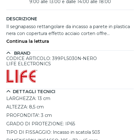
9:00 alle 13:00 e dalle 14:00 alle 18:00
DESCRIZIONE
Il segnapasso rettangolare da incasso a parete in plastica
nera con copertura effetto acciaio corten offre
un'illuminazione esterna elegante e funzionale, ideale per
Continua la lettura
giardini, vialetti e scale. Progettato per emettere luce
BRAND
naturale a 4000K, combina design moderno e robustezza,
CODICE ARTICOLO: 399PL5030N-NERO
adattandosi a contesti architettonici contemporanei. Il
LIFE ELECTRONICS
grado di protezione IP65 garantisce resistenza a polvere e
acqua, rendendolo perfetto per ogni condizione
atmosferica. L’ottica a 100° dirige la luce verso il basso,
migliorando la visibilità e la sicurezza degli spazi esterni.
DETTAGLI TECNICI
Facile da installare grazie al driver integrato, si adatta a
LARGHEZZA:
13 cm
cassette civili 503 senza necessità di modifiche strutturali.
ALTEZZA:
8,5 cm
PROFONDITA':
3 cm
GRADO DI PROTEZIONE:
IP65
TIPO DI FISSAGGIO:
Incasso in scatola 503