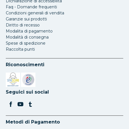
Dichiarazione di accessibilita
Faq - Domande frequenti
Condizioni generali di vendita
Garanzie sui prodotti
Diritto di recesso
Modalita di pagamento
Modalità di consegna
Spese di spedizione
Raccolta punti
Riconoscimenti
Si apre in una nuova scheda
Si apre in una nuova scheda
Seguici sui social
Metodi di Pagamento