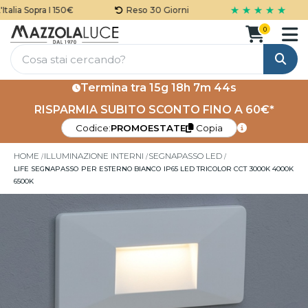
★ ★ ★ ★ ★
lia Sopra I 150€
Reso 30 Giorni
0
Cerca
Termina tra
15g 18h 7m 44s
RISPARMIA SUBITO SCONTO FINO A 60€*
Codice:
PROMOESTATE
Copia
HOME
ILLUMINAZIONE INTERNI
SEGNAPASSO LED
LIFE SEGNAPASSO PER ESTERNO BIANCO IP65 LED TRICOLOR CCT 3000K 4000K
6500K