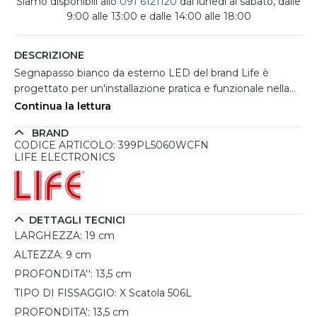
Siamo disponibili allo
091 6121120
dal lunedì al sabato, dalle
9:00 alle 13:00 e dalle 14:00 alle 18:00
DESCRIZIONE
Segnapasso bianco da esterno LED del brand Life è
progettato per un'installazione pratica e funzionale nella
scatola 506L. Dotato di tecnologia LED con potenza di
Continua la lettura
3,5W, offre una luce regolabile grazie allo switch Tricolor
BRAND
che consente di scegliere tra 3000K, 4000K e 6500K,
CODICE ARTICOLO: 399PL5060WCFN
ideale per creare l'atmosfera desiderata. Con una durata
LIFE ELECTRONICS
stimata di 25.000 ore e un grado di protezione IP65, è
perfetto per resistere agli agenti atmosferici, garantendo
prestazioni affidabili per vialetti, giardini o scale esterne. Le
sue dimensioni compatte (19 cm di larghezza, 9 cm di
DETTAGLI TECNICI
altezza e 13,5 cm di profondità) lo rendono discreto ed
LARGHEZZA:
19 cm
elegante per ogni ambiente.
ALTEZZA:
9 cm
PROFONDITA'':
13,5 cm
TIPO DI FISSAGGIO:
X Scatola 506L
PROFONDITA':
13,5 cm