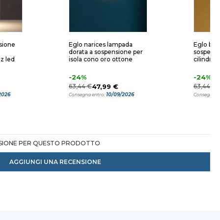
sione
Eglo narices lampada
Eglo bar
dorata a sospensione per
sospens
z led
isola cono oro ottone
cilindro 
-24%
-24%
63,44 €
47,99 €
63,44 €
2026
10/09/2026
Consegna entro:
Consegna e
NSIONE PER QUESTO PRODOTTO
AGGIUNGI UNA RECENSIONE