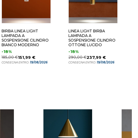
BIRBA LINEA LIGHT
LINEA LIGHT BIRBA
B
LAMPADA A
LAMPADA A
A
SOSPENSIONE CILINDRO
SOSPENSIONE CILINDRO
D
BIANCO MODERNO
OTTONE LUCIDO
B
-18%
-18%
1
185,00 €
151,99 €
290,00 €
237,99 €
C
19/08/2026
19/08/2026
CONSEGNA ENTRO:
CONSEGNA ENTRO: