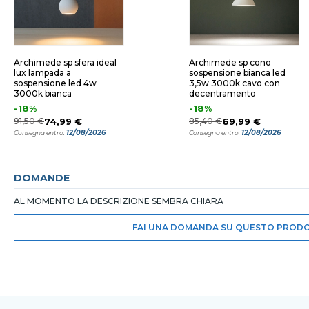
Archimede sp sfera ideal
Archimede sp cono
lux lampada a
sospensione bianca led
sospensione led 4w
3,5w 3000k cavo con
3000k bianca
decentramento
-18%
-18%
91,50 €
74,99 €
85,40 €
69,99 €
12/08/2026
12/08/2026
Consegna entro:
Consegna entro:
DOMANDE
AL MOMENTO LA DESCRIZIONE SEMBRA CHIARA
FAI UNA DOMANDA SU QUESTO PROD