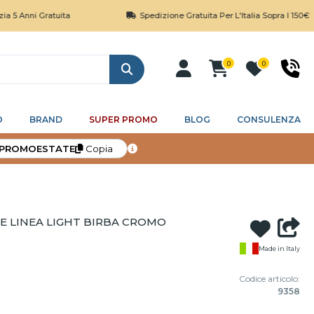
ratuita
Spedizione Gratuita Per L'Italia Sopra I 150€
0
0
Cerca
O
BRAND
SUPER PROMO
BLOG
CONSULENZA
PROMOESTATE
Copia
E LINEA LIGHT BIRBA CROMO
Made in Italy
Codice articolo:
9358