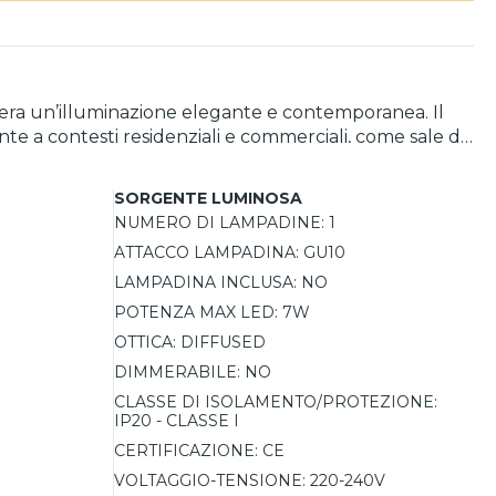
sidera un’illuminazione elegante e contemporanea. Il
ente a contesti residenziali e commerciali, come sale da
, ideale per superfici da lavoro o tavoli. Il cavo
fiche dello spazio. Compatibile con lampadine GU10 fino
SORGENTE LUMINOSA
tato per ambienti interni, con grado di protezione
NUMERO DI LAMPADINE:
1
di modernità e brillantezza, rendendo questa
ATTACCO LAMPADINA:
GU10
LAMPADINA INCLUSA:
NO
POTENZA MAX LED:
7W
OTTICA:
DIFFUSED
DIMMERABILE:
NO
CLASSE DI ISOLAMENTO/PROTEZIONE:
IP20 - CLASSE I
CERTIFICAZIONE:
CE
VOLTAGGIO-TENSIONE:
220-240V