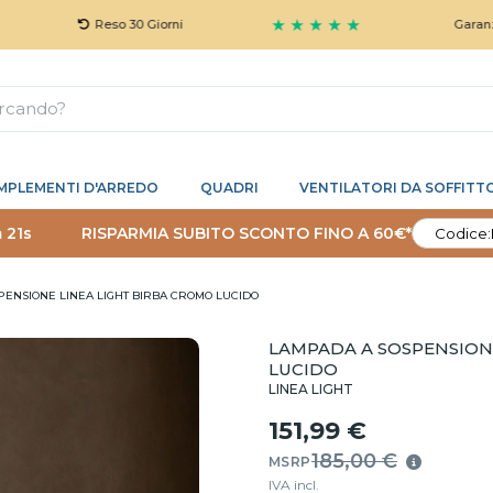
★ ★ ★ ★ ★
Reso 30 Giorni
Garanzia 5 Anni G
MPLEMENTI D'ARREDO
QUADRI
VENTILATORI DA SOFFITT
 20s
RISPARMIA SUBITO SCONTO FINO A 60€*
Codice:
ENSIONE LINEA LIGHT BIRBA CROMO LUCIDO
LAMPADA A SOSPENSION
LUCIDO
LINEA LIGHT
151,99 €
185,00 €
MSRP
IVA incl.