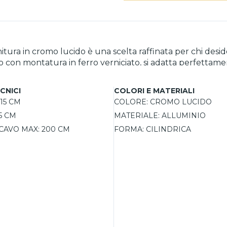
initura in cromo lucido è una scelta raffinata per chi de
nio con montatura in ferro verniciato, si adatta perfettam
tta verso il basso assicura un’illuminazione mirata ed efficace
altezza di installazione, adattandosi alle esigenze speci
CNICI
COLORI E MATERIALI
sumo per un’illuminazione efficiente ed ecologica. Proget
15 CM
COLORE:
CROMO LUCIDO
 e sicurezza. La finitura cromo lucido aggiunge un tocco 
,5 CM
MATERIALE:
ALLUMINIO
o.
CAVO MAX:
200 CM
FORMA:
CILINDRICA