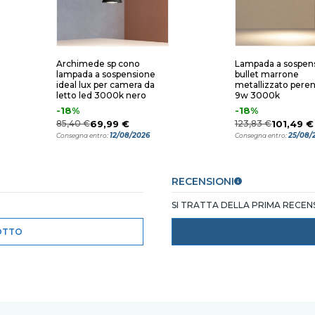
Archimede sp cono
Lampada a sospen
lampada a sospensione
bullet marrone
ideal lux per camera da
metallizzato peren
letto led 3000k nero
9w 3000k
-18%
-18%
85,40 €
69,99 €
123,83 €
101,49 €
12/08/2026
25/08/
Consegna entro:
Consegna entro:
RECENSIONI
SI TRATTA DELLA PRIMA RECE
OTTO