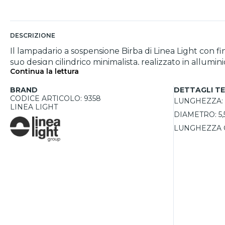
DESCRIZIONE
Il lampadario a sospensione Birba di Linea Light con f
suo design cilindrico minimalista, realizzato in allumi
Continua la lettura
pranzo, cucine, ristoranti e bar. L’emissione luminosa dire
regolabile fino a 200 cm consente di personalizzare l’
BRAND
DETTAGLI TE
a 7W, permette l’utilizzo di sorgenti LED a basso con
CODICE ARTICOLO: 9358
LUNGHEZZA:
IP20 e classe di isolamento I, garantisce affidabilità
LINEA LIGHT
DIAMETRO:
5
sospensione perfetta per ambienti dallo stile sofisticat
LUNGHEZZA 