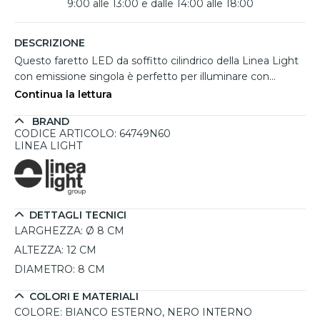
9:00 alle 13:00 e dalle 14:00 alle 18:00
DESCRIZIONE
Questo faretto LED da soffitto cilindrico della Linea Light
con emissione singola è perfetto per illuminare con
precisione corridoi, cabine armadio o uffici. L’array LED da
Continua la lettura
7.5W offre una luminosità intensa e uniforme, con tonalità
BRAND
bianco caldo a 4000K, ideale per ambienti dal carattere
CODICE ARTICOLO: 64749N60
moderno. La struttura in alluminio bianco e nero valorizza
LINEA LIGHT
l’estetica minimale. Ideale tra i faretti a soffitto led, unisce
design e affidabilità, coprendo fino a 8 mq con
un’illuminazione efficace e duratura.
DETTAGLI TECNICI
LARGHEZZA:
Ø 8 CM
ALTEZZA:
12 CM
DIAMETRO:
8 CM
COLORI E MATERIALI
COLORE:
BIANCO ESTERNO, NERO INTERNO